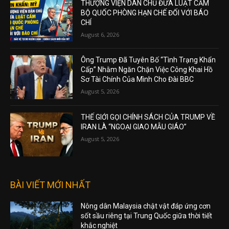
THƯỢNG VIỆN DÂN CHỦ ĐƯA LUẬT CẤM
BỘ QUỐC PHÒNG HẠN CHẾ ĐỐI VỚI BÁO
CHÍ
August 6, 2026
Ông Trump Đã Tuyên Bố “Tình Trạng Khẩn
Cấp” Nhằm Ngăn Chặn Việc Công Khai Hồ
Sơ Tài Chính Của Mình Cho Đài BBC
August 5, 2026
THẾ GIỚI GỌI CHÍNH SÁCH CỦA TRUMP VỀ
IRAN LÀ “NGOẠI GIAO MẪU GIÁO”
August 5, 2026
BÀI VIẾT MỚI NHẤT
Nông dân Malaysia chật vật đáp ứng cơn
sốt sầu riêng tại Trung Quốc giữa thời tiết
khắc nghiệt