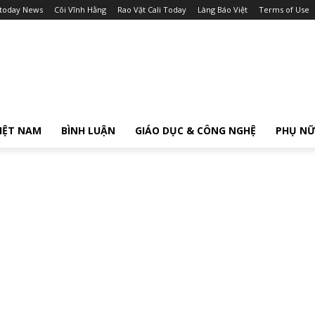
itoday News
Cõi Vĩnh Hằng
Rao Vặt Cali Today
Làng Báo Việt
Terms of Use
IỆT NAM
BÌNH LUẬN
GIÁO DỤC & CÔNG NGHỆ
PHỤ N