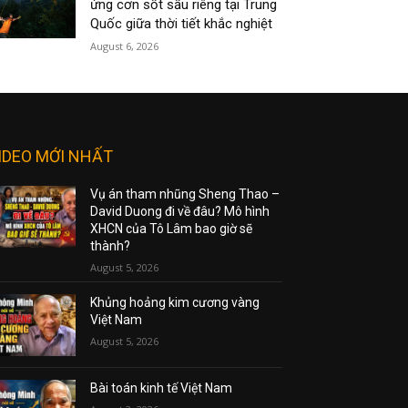
ứng cơn sốt sầu riêng tại Trung
Quốc giữa thời tiết khắc nghiệt
August 6, 2026
IDEO MỚI NHẤT
Vụ án tham nhũng Sheng Thao –
David Duong đi về đâu? Mô hình
XHCN của Tô Lâm bao giờ sẽ
thành?
August 5, 2026
Khủng hoảng kim cương vàng
Việt Nam
August 5, 2026
Bài toán kinh tế Việt Nam