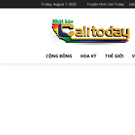
Friday, August 7, 2026
Truyền Hình Cali Today
Cal
CỘNG ĐỒNG
HOA KỲ
THẾ GIỚI
V