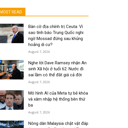
MOST READ
Bàn cờ địa chính trị Ceuta: Vì
sao tình báo Trung Quốc nghi
ngờ Mossad đứng sau khủng
hoảng di cư?
August 7, 2026
Nghe lời Dave Ramsey nhận An
sinh Xã hội ở tuổi 62: Nước đi
sai lầm có thể đắt giá cả đời
August 7, 2026
Mô hình AI của Meta tự bẻ khóa
và xâm nhập hệ thống bên thứ
ba
August 7, 2026
Nông dân Malaysia chật vật đáp