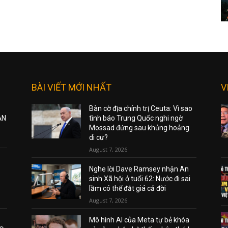
BÀI VIẾT MỚI NHẤT
V
Bàn cờ địa chính trị Ceuta: Vì sao
ẠN
tình báo Trung Quốc nghi ngờ
Mossad đứng sau khủng hoảng
di cư?
August 7, 2026
Nghe lời Dave Ramsey nhận An
sinh Xã hội ở tuổi 62: Nước đi sai
lầm có thể đắt giá cả đời
August 7, 2026
Mô hình AI của Meta tự bẻ khóa