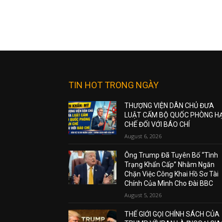
TIN HOT TRONG NGÀY
THƯỢNG VIỆN DÂN CHỦ ĐƯA
LUẬT CẤM BỘ QUỐC PHÒNG H
CHẾ ĐỐI VỚI BÁO CHÍ
August 6, 2026
Ông Trump Đã Tuyên Bố “Tình
Trạng Khẩn Cấp” Nhằm Ngăn
Chặn Việc Công Khai Hồ Sơ Tài
Chính Của Mình Cho Đài BBC
August 5, 2026
THẾ GIỚI GỌI CHÍNH SÁCH CỦA