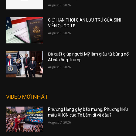
August 8, 2026
GIỚI HẠN THỜI GIAN LƯU TRÚ CỦA SINH
VIÊN QUỐC TẾ
August 8, 2026
Đề xuất giúp người Mỹ làm giàu từ bùng nổ
AI của ông Trump
August 8, 2026
VIDEO MỚI NHẤT
Phương Hằng gây bão mạng, Phường kiểu
mẫu XHCN của Tô Lâm đi về đâu?
August 7, 2026