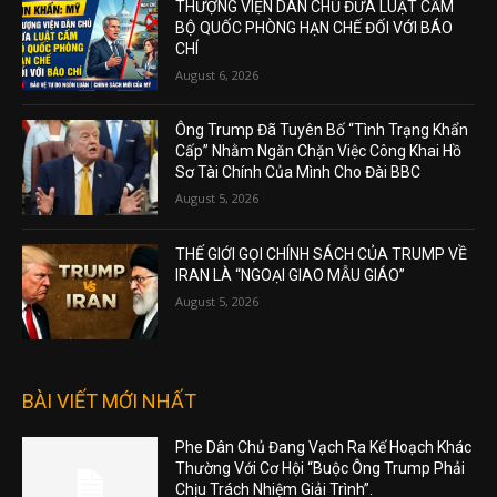
THƯỢNG VIỆN DÂN CHỦ ĐƯA LUẬT CẤM
BỘ QUỐC PHÒNG HẠN CHẾ ĐỐI VỚI BÁO
CHÍ
August 6, 2026
Ông Trump Đã Tuyên Bố “Tình Trạng Khẩn
Cấp” Nhằm Ngăn Chặn Việc Công Khai Hồ
Sơ Tài Chính Của Mình Cho Đài BBC
August 5, 2026
THẾ GIỚI GỌI CHÍNH SÁCH CỦA TRUMP VỀ
IRAN LÀ “NGOẠI GIAO MẪU GIÁO”
August 5, 2026
BÀI VIẾT MỚI NHẤT
Phe Dân Chủ Đang Vạch Ra Kế Hoạch Khác
Thường Với Cơ Hội “Buộc Ông Trump Phải
Chịu Trách Nhiệm Giải Trình”.