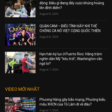
động: Điều gì đang đẩy cuộc khủng hoảng
lên đỉnh điểm?
August 8, 2026
QUẬN CAM – BIỂU TÌNH ĐẦY KHÍ THẾ
CHỐNG CA NÔ VIỆT CỘNG QUỐC THIÊN
August 8, 2026
Hạn hán kỷ lục ở Puerto Rico: Hàng trăm
nghìn dân Mỹ “kêu trời”, Washington vẫn
ngó lơ?
August 7, 2026
VIDEO MỚI NHẤT
Phương Hằng gây bão mạng, Phường kiểu
mẫu XHCN của Tô Lâm đi về đâu?
August 7, 2026