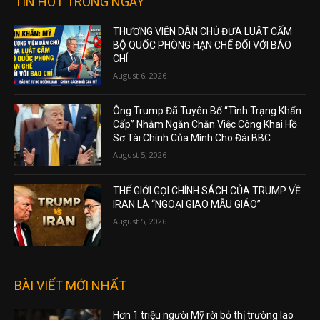
TIN HOT TRONG NGÀY
THƯỢNG VIỆN DÂN CHỦ ĐƯA LUẬT CẤM
BỘ QUỐC PHÒNG HẠN CHẾ ĐỐI VỚI BÁO
CHÍ
August 6, 2026
Ông Trump Đã Tuyên Bố “Tình Trạng Khẩn
Cấp” Nhằm Ngăn Chặn Việc Công Khai Hồ
Sơ Tài Chính Của Mình Cho Đài BBC
August 5, 2026
THẾ GIỚI GỌI CHÍNH SÁCH CỦA TRUMP VỀ
IRAN LÀ “NGOẠI GIAO MẪU GIÁO”
August 5, 2026
BÀI VIẾT MỚI NHẤT
Hơn 1 triệu người Mỹ rời bỏ thị trường lao