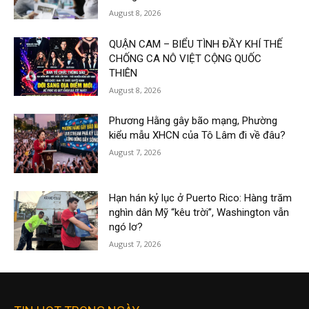
August 8, 2026
QUẬN CAM – BIỂU TÌNH ĐẦY KHÍ THẾ
CHỐNG CA NÔ VIỆT CỘNG QUỐC
THIÊN
August 8, 2026
Phương Hằng gây bão mạng, Phường
kiểu mẫu XHCN của Tô Lâm đi về đâu?
August 7, 2026
Hạn hán kỷ lục ở Puerto Rico: Hàng trăm
nghìn dân Mỹ “kêu trời”, Washington vẫn
ngó lơ?
August 7, 2026