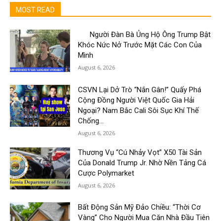
MOST READ
Người Đàn Bà Ủng Hộ Ông Trump Bật
Khóc Nức Nở Trước Mặt Các Con Của
Mình
August 6, 2026
CSVN Lại Dở Trò “Nắn Gân!” Quấy Phá
Cộng Đồng Người Việt Quốc Gia Hải
Ngoại? Nam Bắc Cali Sôi Sục Khí Thế
Chống...
August 6, 2026
Thương Vụ “Cú Nhảy Vọt” X50 Tài Sản
Của Donald Trump Jr. Nhờ Nền Tảng Cá
Cược Polymarket
August 6, 2026
Bất Động Sản Mỹ Đảo Chiều: “Thời Cơ
Vàng” Cho Người Mua Căn Nhà Đầu Tiên