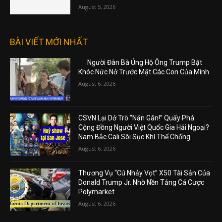
August 5, 2026
BÀI VIẾT MỚI NHẤT
Người Đàn Bà Ủng Hộ Ông Trump Bật
Khóc Nức Nở Trước Mặt Các Con Của Mình
August 6, 2026
CSVN Lại Dở Trò “Nắn Gân!” Quấy Phá
Cộng Đồng Người Việt Quốc Gia Hải Ngoại?
Nam Bắc Cali Sôi Sục Khí Thế Chống...
August 6, 2026
Thương Vụ “Cú Nhảy Vọt” X50 Tài Sản Của
Donald Trump Jr. Nhờ Nền Tảng Cá Cược
Polymarket
August 6, 2026