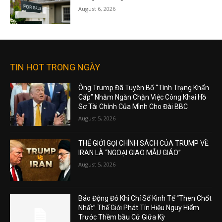
August 6, 2026
TIN HOT TRONG NGÀY
Ông Trump Đã Tuyên Bố “Tình Trạng Khẩn
Cấp” Nhằm Ngăn Chặn Việc Công Khai Hồ
Sơ Tài Chính Của Mình Cho Đài BBC
August 5, 2026
THẾ GIỚI GỌI CHÍNH SÁCH CỦA TRUMP VỀ
IRAN LÀ “NGOẠI GIAO MẪU GIÁO”
August 5, 2026
Báo Động Đỏ Khi Chỉ Số Kinh Tế “Then Chốt
Nhất” Thế Giới Phát Tín Hiệu Nguy Hiểm
Trước Thềm bầu Cử Giữa Kỳ