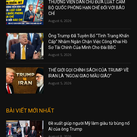
THƯỢNG VIỆN DÂN CHỦ ĐƯA LUẬT CẤM
BỘ QUỐC PHÒNG HẠN CHẾ ĐỐI VỚI BÁO
CHÍ
August 6, 2026
Ông Trump Đã Tuyên Bố “Tình Trạng Khẩn
Cấp” Nhằm Ngăn Chặn Việc Công Khai Hồ
Sơ Tài Chính Của Mình Cho Đài BBC
August 5, 2026
THẾ GIỚI GỌI CHÍNH SÁCH CỦA TRUMP VỀ
IRAN LÀ “NGOẠI GIAO MẪU GIÁO”
August 5, 2026
BÀI VIẾT MỚI NHẤT
Đề xuất giúp người Mỹ làm giàu từ bùng nổ
AI của ông Trump
August 8, 2026