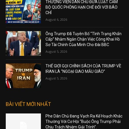
THƯỢNG VIỆN DÂN CHỦ ĐƯA LUẬT CẤM
BỘ QUỐC PHÒNG HẠN CHẾ ĐỐI VỚI BÁO
CHÍ
August 6, 2026
Ông Trump Đã Tuyên Bố “Tình Trạng Khẩn
Cấp” Nhằm Ngăn Chặn Việc Công Khai Hồ
Sơ Tài Chính Của Mình Cho Đài BBC
August 5, 2026
THẾ GIỚI GỌI CHÍNH SÁCH CỦA TRUMP VỀ
IRAN LÀ “NGOẠI GIAO MẪU GIÁO”
August 5, 2026
BÀI VIẾT MỚI NHẤT
Phe Dân Chủ Đang Vạch Ra Kế Hoạch Khác
Thường Với Cơ Hội “Buộc Ông Trump Phải
Chịu Trách Nhiệm Giải Trình”.