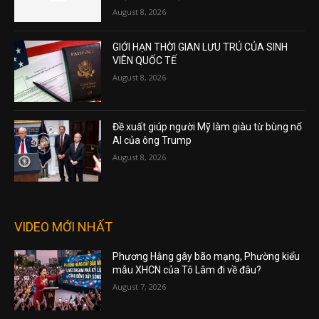
August 8, 2026
GIỚI HẠN THỜI GIAN LƯU TRÚ CỦA SINH
VIÊN QUỐC TẾ
August 8, 2026
Đề xuất giúp người Mỹ làm giàu từ bùng nổ
AI của ông Trump
August 8, 2026
VIDEO MỚI NHẤT
Phương Hằng gây bão mạng, Phường kiểu
mẫu XHCN của Tô Lâm đi về đâu?
August 7, 2026