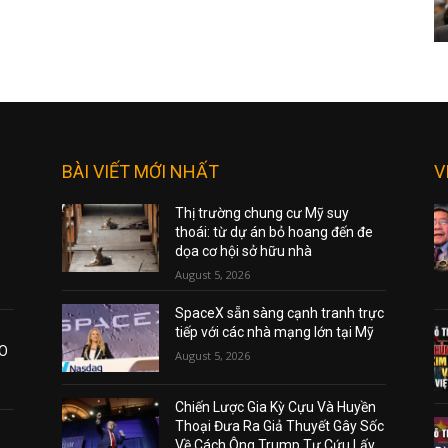
BÀI VIẾT MỚI NHẤT
V
Thị trường chung cư Mỹ suy
thoái: từ dự án bỏ hoang đến đe
dọa cơ hội sở hữu nhà
August 5, 2026
SpaceX sẵn sàng cạnh tranh trực
tiếp với các nhà mạng lớn tại Mỹ
AO
August 5, 2026
Chiến Lược Gia Kỳ Cựu Và Huyền
Thoại Đưa Ra Giả Thuyết Gây Sốc
Về Cách Ông Trump Tự Cứu Lấy