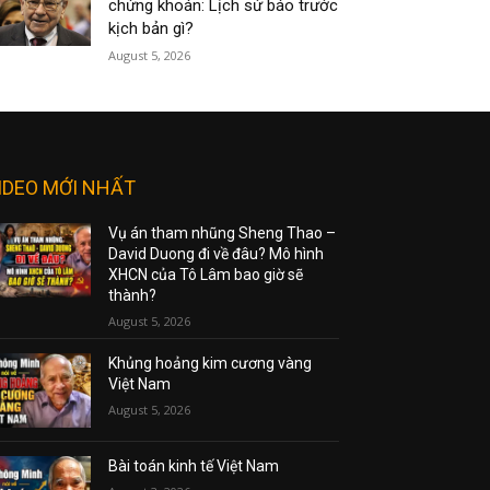
chứng khoán: Lịch sử báo trước
kịch bản gì?
August 5, 2026
IDEO MỚI NHẤT
Vụ án tham nhũng Sheng Thao –
David Duong đi về đâu? Mô hình
XHCN của Tô Lâm bao giờ sẽ
thành?
August 5, 2026
Khủng hoảng kim cương vàng
Việt Nam
August 5, 2026
Bài toán kinh tế Việt Nam