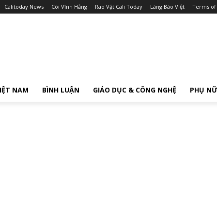
Calitoday News
Cõi Vĩnh Hằng
Rao Vặt Cali Today
Làng Báo Việt
Terms of
IỆT NAM
BÌNH LUẬN
GIÁO DỤC & CÔNG NGHỆ
PHỤ N