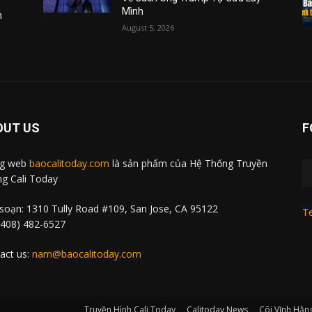
Mình
m
August 5, 2026
OUT US
F
ng web
baocalitoday.com
là sản phẩm của Hệ Thống Truyền
g Cali Today
soạn: 1310 Tully Road #109, San Jose, CA 95122
Te
 (408) 482-6527
act us:
nam@baocalitoday.com
Truyền Hình Cali Today
Calitoday News
Cõi Vĩnh Hằn