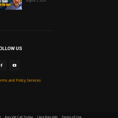
August 3, 2026
OLLOW US
rms and Policy Services
g
Rao Vặt Cali Today
Làng Báo Việt
Terms of Use