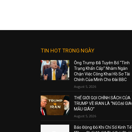
TIN HOT TRONG NGÀY
Ông Trump Đã Tuyên Bố “Tình
Trạng Khẩn Cấp” Nhằm Ngăn
Chặn Việc Công Khai Hồ Sơ Tài
Chính Của Mình Cho Đài BBC
August 5, 2026
THẾ GIỚI GỌI CHÍNH SÁCH CỦA
TRUMP VỀ IRAN LÀ “NGOẠI GI
MẪU GIÁO”
August 5, 2026
Báo Động Đỏ Khi Chỉ Số Kinh Tế