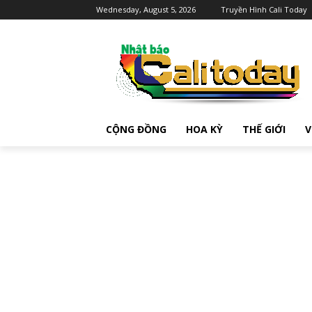
Wednesday, August 5, 2026
Truyền Hình Cali Today
CỘNG ĐỒNG
HOA KỲ
THẾ GIỚI
V