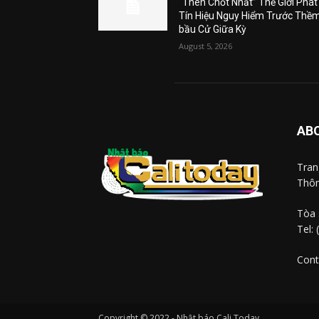
“Then Chốt Nhất” Thế Giới Phát
Tín Hiệu Nguy Hiểm Trước Thề
bầu Cử Giữa Kỳ
August 5, 2026
AB
Tra
Thôn
Tòa 
Tel:
Cont
Copyright © 2022 - Nhật báo Cali Today