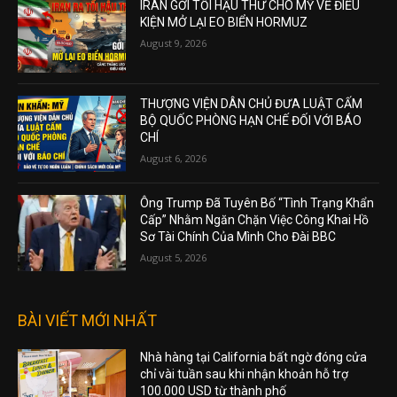
IRAN GỞI TỐI HẬU THƯ CHO MỸ VỀ ĐIỀU
KIỆN MỞ LẠI EO BIỂN HORMUZ
August 9, 2026
THƯỢNG VIỆN DÂN CHỦ ĐƯA LUẬT CẤM
BỘ QUỐC PHÒNG HẠN CHẾ ĐỐI VỚI BÁO
CHÍ
August 6, 2026
Ông Trump Đã Tuyên Bố “Tình Trạng Khẩn
Cấp” Nhằm Ngăn Chặn Việc Công Khai Hồ
Sơ Tài Chính Của Mình Cho Đài BBC
August 5, 2026
BÀI VIẾT MỚI NHẤT
Nhà hàng tại California bất ngờ đóng cửa
chỉ vài tuần sau khi nhận khoản hỗ trợ
100.000 USD từ thành phố