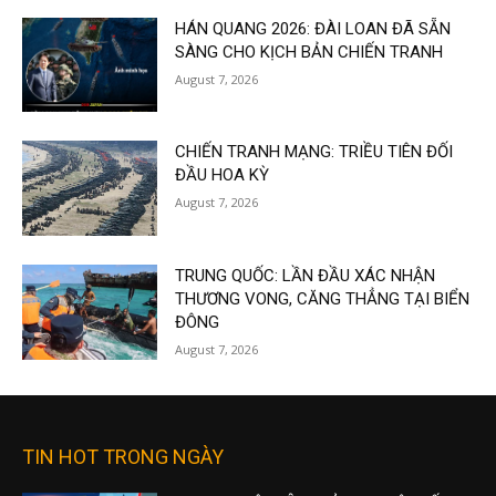
HÁN QUANG 2026: ĐÀI LOAN ĐÃ SẴN
SÀNG CHO KỊCH BẢN CHIẾN TRANH
August 7, 2026
CHIẾN TRANH MẠNG: TRIỀU TIÊN ĐỐI
ĐẦU HOA KỲ
August 7, 2026
TRUNG QUỐC: LẦN ĐẦU XÁC NHẬN
THƯƠNG VONG, CĂNG THẲNG TẠI BIỂN
ĐÔNG
August 7, 2026
TIN HOT TRONG NGÀY