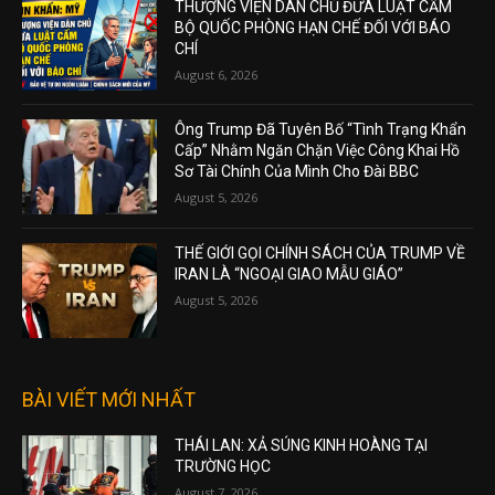
THƯỢNG VIỆN DÂN CHỦ ĐƯA LUẬT CẤM
BỘ QUỐC PHÒNG HẠN CHẾ ĐỐI VỚI BÁO
CHÍ
August 6, 2026
Ông Trump Đã Tuyên Bố “Tình Trạng Khẩn
Cấp” Nhằm Ngăn Chặn Việc Công Khai Hồ
Sơ Tài Chính Của Mình Cho Đài BBC
August 5, 2026
THẾ GIỚI GỌI CHÍNH SÁCH CỦA TRUMP VỀ
IRAN LÀ “NGOẠI GIAO MẪU GIÁO”
August 5, 2026
BÀI VIẾT MỚI NHẤT
THÁI LAN: XẢ SÚNG KINH HOÀNG TẠI
TRƯỜNG HỌC
August 7, 2026