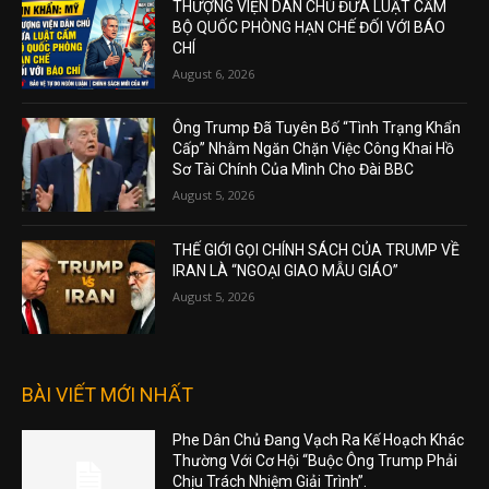
THƯỢNG VIỆN DÂN CHỦ ĐƯA LUẬT CẤM
BỘ QUỐC PHÒNG HẠN CHẾ ĐỐI VỚI BÁO
CHÍ
August 6, 2026
Ông Trump Đã Tuyên Bố “Tình Trạng Khẩn
Cấp” Nhằm Ngăn Chặn Việc Công Khai Hồ
Sơ Tài Chính Của Mình Cho Đài BBC
August 5, 2026
THẾ GIỚI GỌI CHÍNH SÁCH CỦA TRUMP VỀ
IRAN LÀ “NGOẠI GIAO MẪU GIÁO”
August 5, 2026
BÀI VIẾT MỚI NHẤT
Phe Dân Chủ Đang Vạch Ra Kế Hoạch Khác
Thường Với Cơ Hội “Buộc Ông Trump Phải
Chịu Trách Nhiệm Giải Trình”.