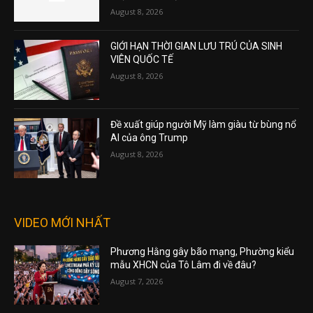
August 8, 2026
GIỚI HẠN THỜI GIAN LƯU TRÚ CỦA SINH
VIÊN QUỐC TẾ
August 8, 2026
Đề xuất giúp người Mỹ làm giàu từ bùng nổ
AI của ông Trump
August 8, 2026
VIDEO MỚI NHẤT
Phương Hằng gây bão mạng, Phường kiểu
mẫu XHCN của Tô Lâm đi về đâu?
August 7, 2026