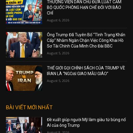
THƯỢNG VIỆN DÂN CHỦ ĐƯA LUẬT CẤM
BỘ QUỐC PHÒNG HẠN CHẾ ĐỐI VỚI BÁO
CHÍ
August 6, 2026
Ông Trump Đã Tuyên Bố “Tình Trạng Khẩn
Cấp” Nhằm Ngăn Chặn Việc Công Khai Hồ
Sơ Tài Chính Của Mình Cho Đài BBC
August 5, 2026
THẾ GIỚI GỌI CHÍNH SÁCH CỦA TRUMP VỀ
IRAN LÀ “NGOẠI GIAO MẪU GIÁO”
August 5, 2026
BÀI VIẾT MỚI NHẤT
Đề xuất giúp người Mỹ làm giàu từ bùng nổ
AI của ông Trump
August 8, 2026