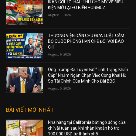
IRAN GỞI TỐI HẬU THƯ CHO MỸ VỀ ĐIỀU
KIỆN MỞ LẠI EO BIỂN HORMUZ
August 9, 2026
THƯỢNG VIỆN DÂN CHỦ ĐƯA LUẬT CẤM
BỘ QUỐC PHÒNG HẠN CHẾ ĐỐI VỚI BÁO
CHÍ
August 6, 2026
Ông Trump Đã Tuyên Bố “Tình Trạng Khẩn
Cấp” Nhằm Ngăn Chặn Việc Công Khai Hồ
Sơ Tài Chính Của Mình Cho Đài BBC
August 5, 2026
BÀI VIẾT MỚI NHẤT
Nhà hàng tại California bất ngờ đóng cửa
chỉ vài tuần sau khi nhận khoản hỗ trợ
100.000 USD từ thành phố