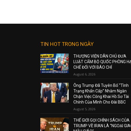
TIN HOT TRONG NGÀY
THƯỢNG VIỆN DÂN CHỦ ĐƯA
LUẬT CẤM BỘ QUỐC PHÒNG H
CHẾ ĐỐI VỚI BÁO CHÍ
August 6, 2026
Ông Trump Đã Tuyên Bố “Tình
Trạng Khẩn Cấp” Nhằm Ngăn
Chặn Việc Công Khai Hồ Sơ Tài
Chính Của Mình Cho Đài BBC
August 5, 2026
THẾ GIỚI GỌI CHÍNH SÁCH CỦA
TRUMP VỀ IRAN LÀ “NGOẠI GI