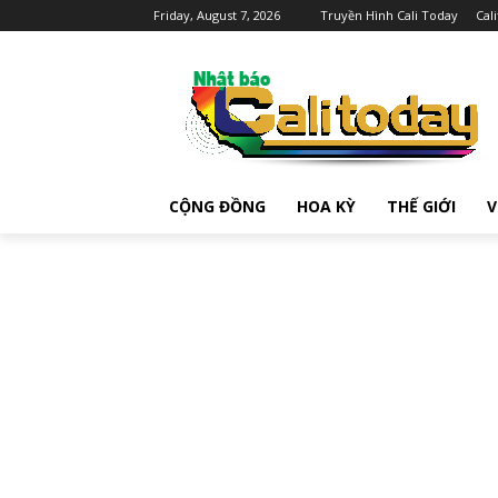
Friday, August 7, 2026
Truyền Hình Cali Today
Cal
CỘNG ĐỒNG
HOA KỲ
THẾ GIỚI
V