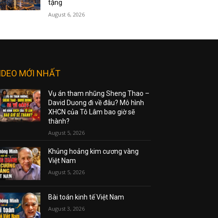
tặng
August 6, 2026
IDEO MỚI NHẤT
Vụ án tham nhũng Sheng Thao –
David Duong đi về đâu? Mô hình
XHCN của Tô Lâm bao giờ sẽ
thành?
August 5, 2026
Khủng hoảng kim cương vàng
Việt Nam
August 5, 2026
Bài toán kinh tế Việt Nam
August 3, 2026