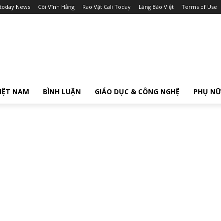
itoday News
Cõi Vĩnh Hằng
Rao Vặt Cali Today
Làng Báo Việt
Terms of Use
IỆT NAM
BÌNH LUẬN
GIÁO DỤC & CÔNG NGHỆ
PHỤ N