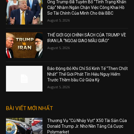
Ông Trump Đã Tuyên Bố “Tình Trạng Khẩn
Cấp” Nhằm Ngăn Chặn Việc Công Khai Hồ
Sơ Tài Chính Của Mình Cho Đài BBC
August 5, 2026
THẾ GIỚI GỌI CHÍNH SÁCH CỦA TRUMP VỀ
IRAN LÀ “NGOẠI GIAO MẪU GIÁO”
August 5, 2026
Báo Động Đỏ Khi Chỉ Số Kinh Tế “Then Chốt
Nhất” Thế Giới Phát Tín Hiệu Nguy Hiểm
Trước Thềm bầu Cử Giữa Kỳ
August 5, 2026
BÀI VIẾT MỚI NHẤT
Thương Vụ “Cú Nhảy Vọt” X50 Tài Sản Của
Donald Trump Jr. Nhờ Nền Tảng Cá Cược
Polymarket