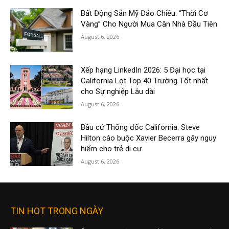
Bất Động Sản Mỹ Đảo Chiều: “Thời Cơ
Vàng” Cho Người Mua Căn Nhà Đầu Tiên
August 6, 2026
Xếp hạng LinkedIn 2026: 5 Đại học tại
California Lọt Top 40 Trường Tốt nhất
cho Sự nghiệp Lâu dài
August 6, 2026
Bầu cử Thống đốc California: Steve
Hilton cáo buộc Xavier Becerra gây nguy
hiểm cho trẻ di cư
August 6, 2026
TIN HOT TRONG NGÀY