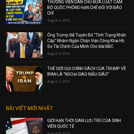
THƯỢNG VIỆN DÂN CHỦ ĐƯA LUẬT CẤM
BỘ QUỐC PHÒNG HẠN CHẾ ĐỐI VỚI BÁO
CHÍ
August 6, 2026
Ông Trump Đã Tuyên Bố “Tình Trạng Khẩn
Cấp” Nhằm Ngăn Chặn Việc Công Khai Hồ
Sơ Tài Chính Của Mình Cho Đài BBC
August 5, 2026
THẾ GIỚI GỌI CHÍNH SÁCH CỦA TRUMP VỀ
IRAN LÀ “NGOẠI GIAO MẪU GIÁO”
August 5, 2026
BÀI VIẾT MỚI NHẤT
GIỚI HẠN THỜI GIAN LƯU TRÚ CỦA SINH
VIÊN QUỐC TẾ
August 8, 2026