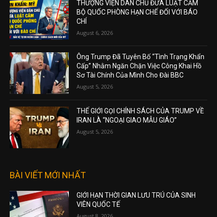
THƯỢNG VIỆN DÂN CHỦ ĐƯA LUẬT CẤM
BỘ QUỐC PHÒNG HẠN CHẾ ĐỐI VỚI BÁO
CHÍ
August 6, 2026
Ông Trump Đã Tuyên Bố “Tình Trạng Khẩn
Cấp” Nhằm Ngăn Chặn Việc Công Khai Hồ
Sơ Tài Chính Của Mình Cho Đài BBC
August 5, 2026
THẾ GIỚI GỌI CHÍNH SÁCH CỦA TRUMP VỀ
IRAN LÀ “NGOẠI GIAO MẪU GIÁO”
August 5, 2026
BÀI VIẾT MỚI NHẤT
GIỚI HẠN THỜI GIAN LƯU TRÚ CỦA SINH
VIÊN QUỐC TẾ
August 8, 2026