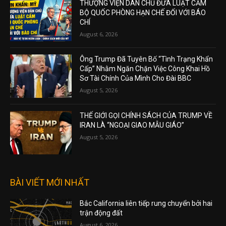
THƯỢNG VIỆN DÂN CHỦ ĐƯA LUẬT CẤM
BỘ QUỐC PHÒNG HẠN CHẾ ĐỐI VỚI BÁO
CHÍ
August 6, 2026
Ông Trump Đã Tuyên Bố “Tình Trạng Khẩn
Cấp” Nhằm Ngăn Chặn Việc Công Khai Hồ
Sơ Tài Chính Của Mình Cho Đài BBC
August 5, 2026
THẾ GIỚI GỌI CHÍNH SÁCH CỦA TRUMP VỀ
IRAN LÀ “NGOẠI GIAO MẪU GIÁO”
August 5, 2026
BÀI VIẾT MỚI NHẤT
Bắc California liên tiếp rung chuyển bởi hai
trận động đất
August 6, 2026