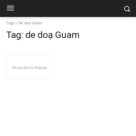
Tags
De doạ Guam
Tag:
de doạ Guam
No posts to display