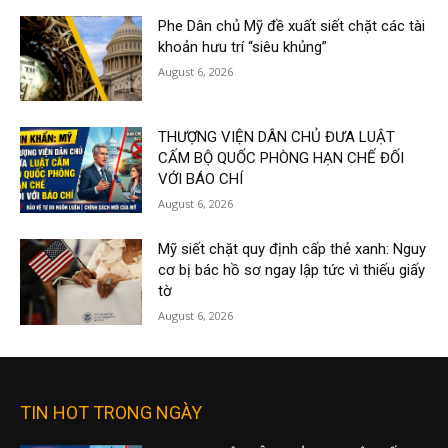
Phe Dân chủ Mỹ đề xuất siết chặt các tài
khoản hưu trí “siêu khủng”
August 6, 2026
THƯỢNG VIỆN DÂN CHỦ ĐƯA LUẬT
CẤM BỘ QUỐC PHÒNG HẠN CHẾ ĐỐI
VỚI BÁO CHÍ
August 6, 2026
Mỹ siết chặt quy định cấp thẻ xanh: Nguy
cơ bị bác hồ sơ ngay lập tức vì thiếu giấy
tờ
August 6, 2026
TIN HOT TRONG NGÀY