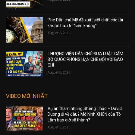
Phe Dân chủ Mỹ đề xuất siết chặt các tài
khoản hưu trí “siêu khủng”
August 6, 2026
THƯỢNG VIỆN DÂN CHỦ ĐƯA LUẬT CẤM
BỘ QUỐC PHÒNG HẠN CHẾ ĐỐI VỚI BÁO
CHÍ
August 6, 2026
VIDEO MỚI NHẤT
Vụ án tham nhũng Sheng Thao – David
Duong đi về đâu? Mô hình XHCN của Tô
Lâm bao giờ sẽ thành?
August 5, 2026