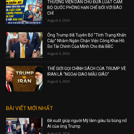
THƯỢNG VIỆN DÂN CHỦ ĐƯA LUẬT CẤM
BỘ QUỐC PHÒNG HẠN CHẾ ĐỐI VỚI BÁO
CHÍ
August 6, 2026
Ông Trump Đã Tuyên Bố “Tình Trạng Khẩn
Cấp” Nhằm Ngăn Chặn Việc Công Khai Hồ
Sơ Tài Chính Của Mình Cho Đài BBC
August 5, 2026
THẾ GIỚI GỌI CHÍNH SÁCH CỦA TRUMP VỀ
IRAN LÀ “NGOẠI GIAO MẪU GIÁO”
August 5, 2026
BÀI VIẾT MỚI NHẤT
Đề xuất giúp người Mỹ làm giàu từ bùng nổ
AI của ông Trump
August 8, 2026