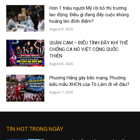
Hơn 1 triệu người Mỹ rời bỏ thị trường
lao động: Điều gì đang đẩy cuộc khủng
hoảng lên đỉnh điểm?
August 8, 2026
QUẬN CAM – BIỂU TÌNH ĐẦY KHÍ THẾ
CHỐNG CA NÔ VIỆT CỘNG QUỐC
THIÊN
August 8, 2026
Phương Hằng gây bão mạng, Phường
kiểu mẫu XHCN của Tô Lâm đi về đâu?
August 7, 2026
TIN HOT TRONG NGÀY