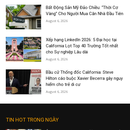
Bất Động Sản Mỹ Đảo Chiều: “Thời Cơ
Vàng” Cho Người Mua Căn Nhà Đầu Tiên
August 6, 2026
Xếp hạng LinkedIn 2026: 5 Đại học tại
California Lọt Top 40 Trường Tốt nhất
cho Sự nghiệp Lâu dài
August 6, 2026
Bầu cử Thống đốc California: Steve
Hilton cáo buộc Xavier Becerra gây nguy
hiểm cho trẻ di cư
August 6, 2026
TIN HOT TRONG NGÀY