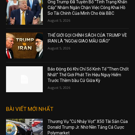
Ông Trump Đã Tuyên Bố “Tình Trạng Khẩn
Cấp” Nhằm Ngăn Chặn Việc Công Khai Hồ
Sơ Tài Chính Của Mình Cho Đài BBC
August 5, 2026
THẾ GIỚI GỌI CHÍNH SÁCH CỦA TRUMP VỀ
IRAN LÀ “NGOẠI GIAO MẪU GIÁO”
August 5, 2026
Báo Động Đỏ Khi Chỉ Số Kinh Tế “Then Chốt
Nhất” Thế Giới Phát Tín Hiệu Nguy Hiểm
Trước Thềm bầu Cử Giữa Kỳ
August 5, 2026
BÀI VIẾT MỚI NHẤT
Thương Vụ “Cú Nhảy Vọt” X50 Tài Sản Của
Donald Trump Jr. Nhờ Nền Tảng Cá Cược
Polymarket