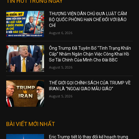
TIN HOT TRONG NGÀY
THƯỢNG VIỆN DÂN CHỦ ĐƯA LUẬT CẤM
BỘ QUỐC PHÒNG HẠN CHẾ ĐỐI VỚI BÁO
CHÍ
August 6, 2026
Ông Trump Đã Tuyên Bố “Tình Trạng Khẩn
Cấp” Nhằm Ngăn Chặn Việc Công Khai Hồ
Sơ Tài Chính Của Mình Cho Đài BBC
August 5, 2026
THẾ GIỚI GỌI CHÍNH SÁCH CỦA TRUMP VỀ
IRAN LÀ “NGOẠI GIAO MẪU GIÁO”
August 5, 2026
BÀI VIẾT MỚI NHẤT
Eric Trump tiết lộ thay đổi kế hoạch trưng