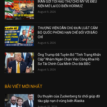
IRAN GỞI TỐI HẬU THƯ CHO MỸ VỀ ĐIỀU
KIỆN MỞ LẠI EO BIỂN HORMUZ
August 9, 2026
THƯỢNG VIỆN DÂN CHỦ ĐƯA LUẬT CẤM
BỘ QUỐC PHÒNG HẠN CHẾ ĐỐI VỚI BÁO
CHÍ
August 6, 2026
Ông Trump Đã Tuyên Bố “Tình Trạng Khẩn
Cấp” Nhằm Ngăn Chặn Việc Công Khai Hồ
Sơ Tài Chính Của Mình Cho Đài BBC
August 5, 2026
BÀI VIẾT MỚI NHẤT
Du thuyền của Zuckerberg từ chối giúp đỡ
tàu gặp nạn ở vùng biển Alaska
August 10, 2026