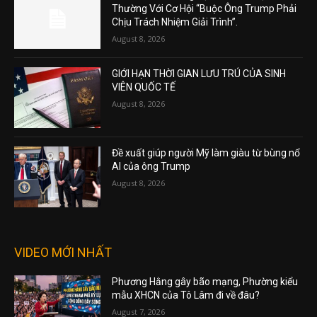
Thường Với Cơ Hội “Buộc Ông Trump Phải
Chịu Trách Nhiệm Giải Trình”.
August 8, 2026
GIỚI HẠN THỜI GIAN LƯU TRÚ CỦA SINH
VIÊN QUỐC TẾ
August 8, 2026
Đề xuất giúp người Mỹ làm giàu từ bùng nổ
AI của ông Trump
August 8, 2026
VIDEO MỚI NHẤT
Phương Hằng gây bão mạng, Phường kiểu
mẫu XHCN của Tô Lâm đi về đâu?
August 7, 2026