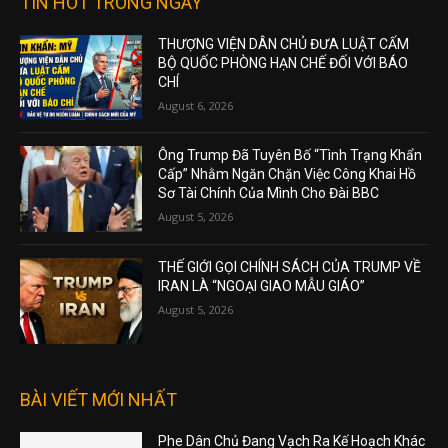
TIN HOT TRONG NGÀY
THƯỢNG VIỆN DÂN CHỦ ĐƯA LUẬT CẤM
BỘ QUỐC PHÒNG HẠN CHẾ ĐỐI VỚI BÁO
CHÍ
August 6, 2026
Ông Trump Đã Tuyên Bố “Tình Trạng Khẩn
Cấp” Nhằm Ngăn Chặn Việc Công Khai Hồ
Sơ Tài Chính Của Mình Cho Đài BBC
August 5, 2026
THẾ GIỚI GỌI CHÍNH SÁCH CỦA TRUMP VỀ
IRAN LÀ “NGOẠI GIAO MẪU GIÁO”
August 5, 2026
BÀI VIẾT MỚI NHẤT
Phe Dân Chủ Đang Vạch Ra Kế Hoạch Khác