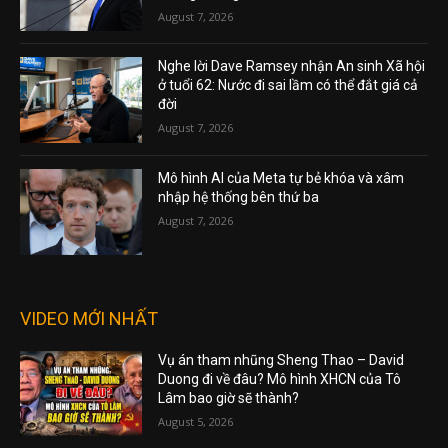
August 7, 2026
Nghe lời Dave Ramsey nhận An sinh Xã hội
ở tuổi 62: Nước đi sai lầm có thể đắt giá cả
đời
August 7, 2026
Mô hình AI của Meta tự bẻ khóa và xâm
nhập hệ thống bên thứ ba
August 7, 2026
VIDEO MỚI NHẤT
Vụ án tham nhũng Sheng Thao – David
Duong đi về đâu? Mô hình XHCN của Tô
Lâm bao giờ sẽ thành?
August 5, 2026