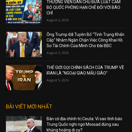
THƯỢNG VIỆN DÂN CHỦ ĐƯA LUẬT CẤM
BỘ QUỐC PHÒNG HẠN CHẾ ĐỐI VỚI BÁO
CHÍ
August 6, 2026
Ông Trump Đã Tuyên Bố “Tình Trạng Khẩn
Cấp” Nhằm Ngăn Chặn Việc Công Khai Hồ
Sơ Tài Chính Của Mình Cho Đài BBC
August 5, 2026
THẾ GIỚI GỌI CHÍNH SÁCH CỦA TRUMP VỀ
IRAN LÀ “NGOẠI GIAO MẪU GIÁO”
August 5, 2026
BÀI VIẾT MỚI NHẤT
Bàn cờ địa chính trị Ceuta: Vì sao tình báo
Trung Quốc nghi ngờ Mossad đứng sau
khủng hoảng di cư?