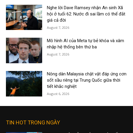
Nghe lời Dave Ramsey nhận An sinh Xã
hội ở tuổi 62: Nước đi sai lầm có thể đắt
giá cả đời
August 7, 2026
Mô hình AI của Meta tự bẻ khóa và xâm
nhập hệ thống bên thứ ba
August 7, 2026
Nông dân Malaysia chật vật đáp ứng cơn
sốt sầu riêng tại Trung Quốc giữa thời
tiết khắc nghiệt
August 6, 2026
TIN HOT TRONG NGÀY