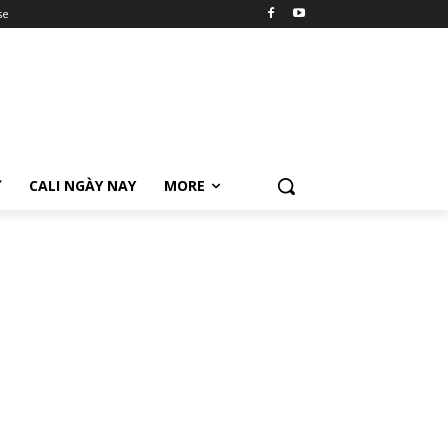
se
Ữ
CALI NGÀY NAY
MORE