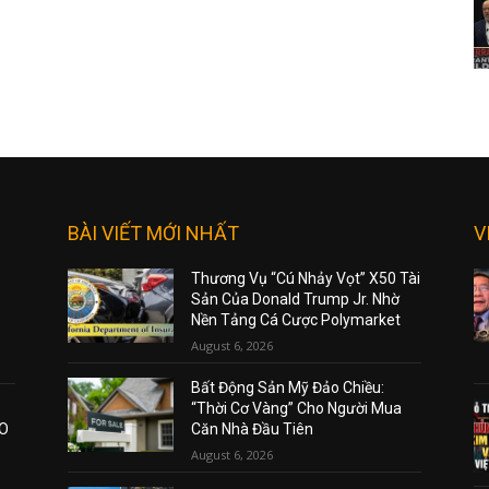
BÀI VIẾT MỚI NHẤT
V
Thương Vụ “Cú Nhảy Vọt” X50 Tài
Sản Của Donald Trump Jr. Nhờ
Nền Tảng Cá Cược Polymarket
August 6, 2026
Bất Động Sản Mỹ Đảo Chiều:
“Thời Cơ Vàng” Cho Người Mua
AO
Căn Nhà Đầu Tiên
August 6, 2026