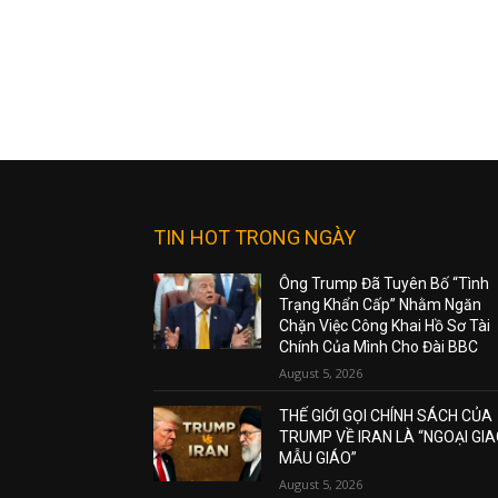
TIN HOT TRONG NGÀY
Ông Trump Đã Tuyên Bố “Tình
Trạng Khẩn Cấp” Nhằm Ngăn
Chặn Việc Công Khai Hồ Sơ Tài
Chính Của Mình Cho Đài BBC
August 5, 2026
THẾ GIỚI GỌI CHÍNH SÁCH CỦA
TRUMP VỀ IRAN LÀ “NGOẠI GI
MẪU GIÁO”
August 5, 2026