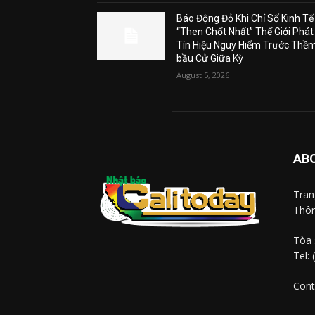
Báo Động Đỏ Khi Chỉ Số Kinh Tế
“Then Chốt Nhất” Thế Giới Phát
Tín Hiệu Nguy Hiểm Trước Thề
bầu Cử Giữa Kỳ
August 5, 2026
AB
Tra
Thôn
Tòa 
Tel:
Cont