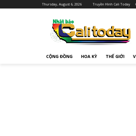
Thursday, August 6, 2026
Truyền Hình Cali Today
CỘNG ĐỒNG
HOA KỲ
THẾ GIỚI
V