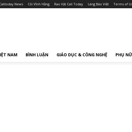
Calitoday News
Cõi Vĩnh Hằng
Rao Vặt Cali Today
Làng Báo Việt
Terms of U
IỆT NAM
BÌNH LUẬN
GIÁO DỤC & CÔNG NGHỆ
PHỤ N