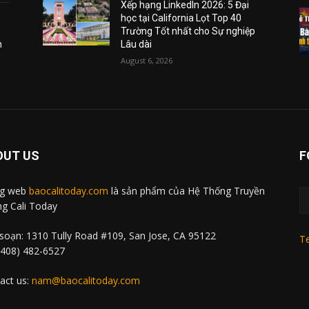
Xếp hạng LinkedIn 2026: 5 Đại
học tại California Lọt Top 40
Trường Tốt nhất cho Sự nghiệp
m
Lâu dài
August 6, 2026
OUT US
F
ng web
baocalitoday.com
là sản phẩm của Hệ Thống Truyền
g Cali Today
soạn: 1310 Tully Road #109, San Jose, CA 95122
Te
 (408) 482-6527
act us:
nam@baocalitoday.com