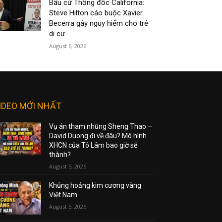
Bầu cử Thống đốc California:
Steve Hilton cáo buộc Xavier
Becerra gây nguy hiểm cho trẻ
di cư
August 6, 2026
IDEO MỚI NHẤT
Vụ án tham nhũng Sheng Thao –
David Duong đi về đâu? Mô hình
XHCN của Tô Lâm bao giờ sẽ
thành?
August 5, 2026
Khủng hoảng kim cương vàng
Việt Nam
August 5, 2026