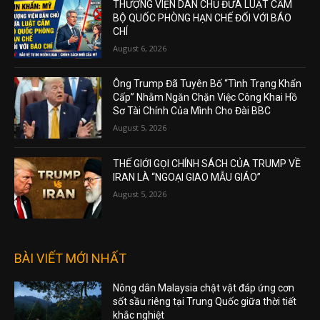
THƯỢNG VIỆN DÂN CHỦ ĐƯA LUẬT CẤM
BỘ QUỐC PHÒNG HẠN CHẾ ĐỐI VỚI BÁO
CHÍ
August 6, 2026
Ông Trump Đã Tuyên Bố “Tình Trạng Khẩn
Cấp” Nhằm Ngăn Chặn Việc Công Khai Hồ
Sơ Tài Chính Của Mình Cho Đài BBC
August 5, 2026
THẾ GIỚI GỌI CHÍNH SÁCH CỦA TRUMP VỀ
IRAN LÀ “NGOẠI GIAO MẪU GIÁO”
August 5, 2026
BÀI VIẾT MỚI NHẤT
Nông dân Malaysia chật vật đáp ứng cơn
sốt sầu riêng tại Trung Quốc giữa thời tiết
khắc nghiệt