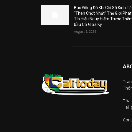
Báo Động Đỏ Khi Chỉ Số Kinh Tế
“Then Chốt Nhất” Thế Giới Phát
Tín Hiệu Nguy Hiểm Trước Thề
bầu Cử Giữa Kỳ
August 5, 2026
AB
Tra
Thôn
Tòa 
Tel:
Cont