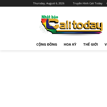
Thursday, August 6, 2026
Truyền Hình Cali Today
CỘNG ĐỒNG
HOA KỲ
THẾ GIỚI
V