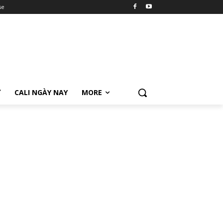
se
Ữ
CALI NGÀY NAY
MORE