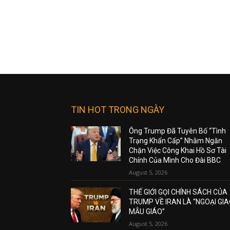
TIN HOT TRONG NGÀY
Ông Trump Đã Tuyên Bố “Tình
Trạng Khẩn Cấp” Nhằm Ngăn
Chặn Việc Công Khai Hồ Sơ Tài
Chính Của Mình Cho Đài BBC
August 5, 2026
THẾ GIỚI GỌI CHÍNH SÁCH CỦA
TRUMP VỀ IRAN LÀ “NGOẠI GI
MẪU GIÁO”
August 5, 2026