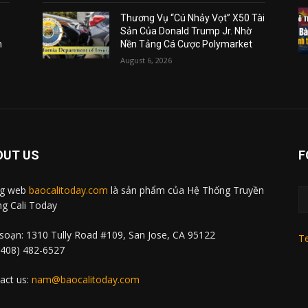
Thương Vụ “Cú Nhảy Vọt” X50 Tài
Sản Của Donald Trump Jr. Nhờ
m
Nền Tảng Cá Cược Polymarket
August 6, 2026
OUT US
F
ng web
baocalitoday.com
là sản phẩm của Hệ Thống Truyền
g Cali Today
soạn: 1310 Tully Road #109, San Jose, CA 95122
Te
 (408) 482-6527
act us:
nam@baocalitoday.com