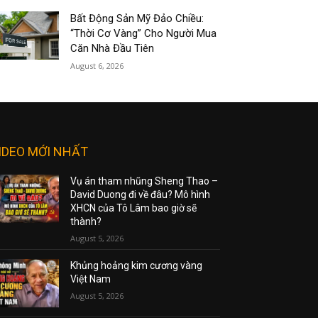
Bất Động Sản Mỹ Đảo Chiều:
“Thời Cơ Vàng” Cho Người Mua
Căn Nhà Đầu Tiên
August 6, 2026
IDEO MỚI NHẤT
Vụ án tham nhũng Sheng Thao –
David Duong đi về đâu? Mô hình
XHCN của Tô Lâm bao giờ sẽ
thành?
August 5, 2026
Khủng hoảng kim cương vàng
Việt Nam
August 5, 2026