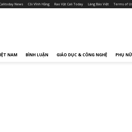
Calitoday News
Cõi Vĩnh Hằng
Rao Vặt Cali Today
Làng Báo Việt
Terms of U
IỆT NAM
BÌNH LUẬN
GIÁO DỤC & CÔNG NGHỆ
PHỤ N