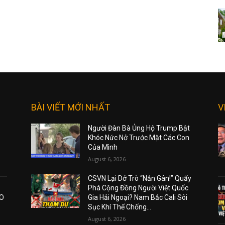
BÀI VIẾT MỚI NHẤT
V
Người Đàn Bà Ủng Hộ Trump Bật
Khóc Nức Nở Trước Mặt Các Con
Của Mình
August 6, 2026
CSVN Lại Dở Trò “Nắn Gân!” Quấy
Phá Cộng Đồng Người Việt Quốc
AO
Gia Hải Ngoại? Nam Bắc Cali Sôi
Sục Khí Thế Chống...
August 6, 2026