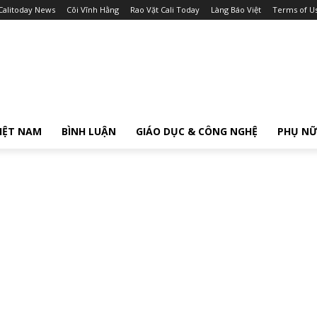
Calitoday News
Cõi Vĩnh Hằng
Rao Vặt Cali Today
Làng Báo Việt
Terms of U
IỆT NAM
BÌNH LUẬN
GIÁO DỤC & CÔNG NGHỆ
PHỤ N