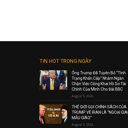
TIN HOT TRONG NGÀY
Ông Trump Đã Tuyên Bố “Tình
Trạng Khẩn Cấp” Nhằm Ngăn
Chặn Việc Công Khai Hồ Sơ Tài
Chính Của Mình Cho Đài BBC
August 5, 2026
THẾ GIỚI GỌI CHÍNH SÁCH CỦA
TRUMP VỀ IRAN LÀ “NGOẠI GI
MẪU GIÁO”
August 5, 2026