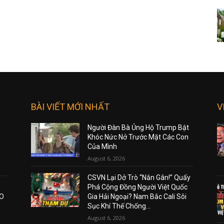
BÀI VIẾT MỚI NHẤT
V
Người Đàn Bà Ủng Hộ Trump Bật
Khóc Nức Nở Trước Mặt Các Con
Của Mình
August 6, 2026
CSVN Lại Dở Trò “Nắn Gân!” Quấy
Phá Cộng Đồng Người Việt Quốc
AO
Gia Hải Ngoại? Nam Bắc Cali Sôi
Sục Khí Thế Chống...
August 6, 2026