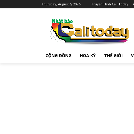
Thursday, August 6, 2026
Truyền Hình Cali Today
CỘNG ĐỒNG
HOA KỲ
THẾ GIỚI
V