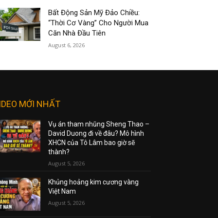
Bất Động Sản Mỹ Đảo Chiều:
“Thời Cơ Vàng” Cho Người Mua
Căn Nhà Đầu Tiên
August 6, 2026
IDEO MỚI NHẤT
Vụ án tham nhũng Sheng Thao –
David Duong đi về đâu? Mô hình
XHCN của Tô Lâm bao giờ sẽ
thành?
August 5, 2026
Khủng hoảng kim cương vàng
Việt Nam
August 5, 2026