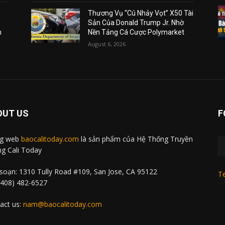
Thương Vụ “Cú Nhảy Vọt” X50 Tài
Sản Của Donald Trump Jr. Nhờ
m
Nền Tảng Cá Cược Polymarket
August 6, 2026
OUT US
F
ng web
baocalitoday.com
là sản phẩm của Hệ Thống Truyền
g Cali Today
soạn: 1310 Tully Road #109, San Jose, CA 95122
Te
 (408) 482-6527
act us:
nam@baocalitoday.com