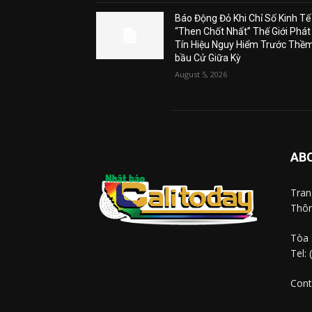
Báo Động Đỏ Khi Chỉ Số Kinh Tế
“Then Chốt Nhất” Thế Giới Phát
Tín Hiệu Nguy Hiểm Trước Thề
bầu Cử Giữa Kỳ
August 5, 2026
AB
Tra
Thôn
Tòa 
Tel:
Cont