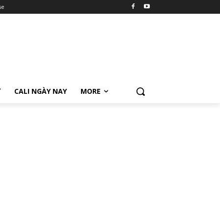
se
Ữ
CALI NGÀY NAY
MORE