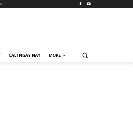
se
Ữ
CALI NGÀY NAY
MORE