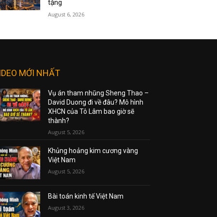
tặng
August 6, 2026
IDEO MỚI NHẤT
Vụ án tham nhũng Sheng Thao –
David Duong đi về đâu? Mô hình
XHCN của Tô Lâm bao giờ sẽ
thành?
August 5, 2026
Khủng hoảng kim cương vàng
Việt Nam
August 5, 2026
Bài toán kinh tế Việt Nam
August 3, 2026