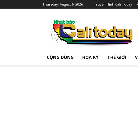
Thursday, August 6, 2026
Truyền Hình Cali Today
CỘNG ĐỒNG
HOA KỲ
THẾ GIỚI
V