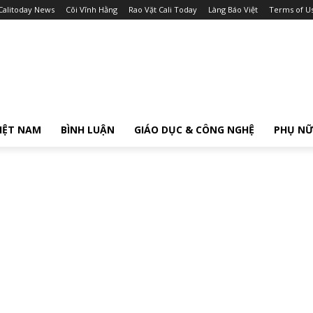
Calitoday News
Cõi Vĩnh Hằng
Rao Vặt Cali Today
Làng Báo Việt
Terms of U
IỆT NAM
BÌNH LUẬN
GIÁO DỤC & CÔNG NGHỆ
PHỤ N