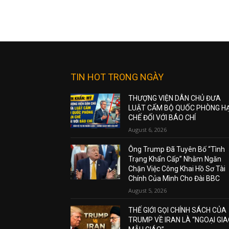
TIN HOT TRONG NGÀY
THƯỢNG VIỆN DÂN CHỦ ĐƯA
LUẬT CẤM BỘ QUỐC PHÒNG H
CHẾ ĐỐI VỚI BÁO CHÍ
August 6, 2026
Ông Trump Đã Tuyên Bố “Tình
Trạng Khẩn Cấp” Nhằm Ngăn
Chặn Việc Công Khai Hồ Sơ Tài
Chính Của Mình Cho Đài BBC
August 5, 2026
THẾ GIỚI GỌI CHÍNH SÁCH CỦA
TRUMP VỀ IRAN LÀ “NGOẠI GI