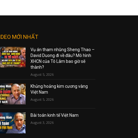
IDEO MỚI NHẤT
Vụ án tham nhũng Sheng Thao –
David Duong đi về đâu? Mô hình
XHCN của Tô Lâm bao giờ sẽ
thành?
August 5, 2026
Khủng hoảng kim cương vàng
Việt Nam
August 5, 2026
Bài toán kinh tế Việt Nam
August 3, 2026