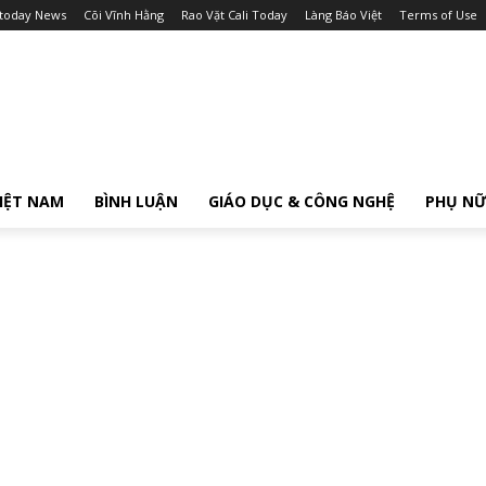
itoday News
Cõi Vĩnh Hằng
Rao Vặt Cali Today
Làng Báo Việt
Terms of Use
IỆT NAM
BÌNH LUẬN
GIÁO DỤC & CÔNG NGHỆ
PHỤ N