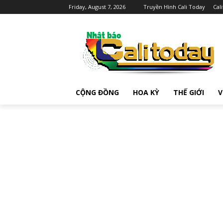
Friday, August 7, 2026
Truyền Hình Cali Today
Cal
CỘNG ĐỒNG
HOA KỲ
THẾ GIỚI
V