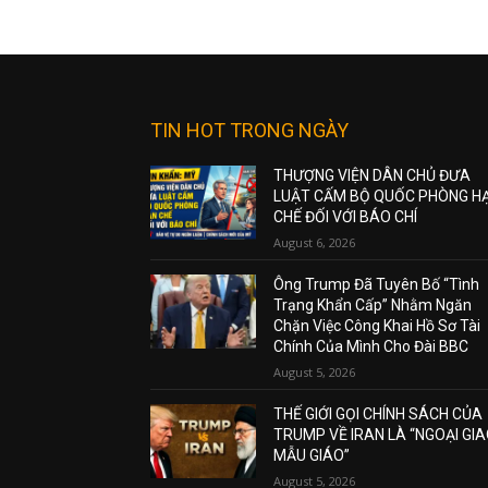
TIN HOT TRONG NGÀY
THƯỢNG VIỆN DÂN CHỦ ĐƯA
LUẬT CẤM BỘ QUỐC PHÒNG H
CHẾ ĐỐI VỚI BÁO CHÍ
August 6, 2026
Ông Trump Đã Tuyên Bố “Tình
Trạng Khẩn Cấp” Nhằm Ngăn
Chặn Việc Công Khai Hồ Sơ Tài
Chính Của Mình Cho Đài BBC
August 5, 2026
THẾ GIỚI GỌI CHÍNH SÁCH CỦA
TRUMP VỀ IRAN LÀ “NGOẠI GI
MẪU GIÁO”
August 5, 2026