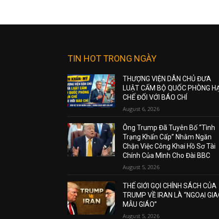
TIN HOT TRONG NGÀY
THƯỢNG VIỆN DÂN CHỦ ĐƯA
LUẬT CẤM BỘ QUỐC PHÒNG H
CHẾ ĐỐI VỚI BÁO CHÍ
August 6, 2026
Ông Trump Đã Tuyên Bố “Tình
Trạng Khẩn Cấp” Nhằm Ngăn
Chặn Việc Công Khai Hồ Sơ Tài
Chính Của Mình Cho Đài BBC
August 5, 2026
THẾ GIỚI GỌI CHÍNH SÁCH CỦA
TRUMP VỀ IRAN LÀ “NGOẠI GI
MẪU GIÁO”
August 5, 2026