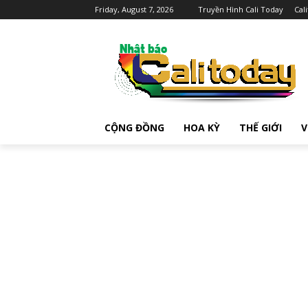
Friday, August 7, 2026
Truyền Hình Cali Today
Cal
CỘNG ĐỒNG
HOA KỲ
THẾ GIỚI
V