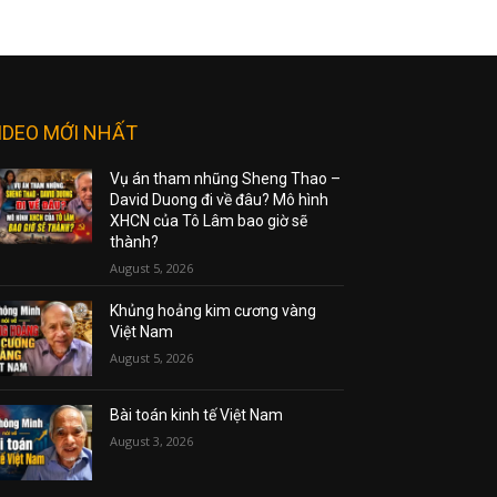
IDEO MỚI NHẤT
Vụ án tham nhũng Sheng Thao –
David Duong đi về đâu? Mô hình
XHCN của Tô Lâm bao giờ sẽ
thành?
August 5, 2026
Khủng hoảng kim cương vàng
Việt Nam
August 5, 2026
Bài toán kinh tế Việt Nam
August 3, 2026