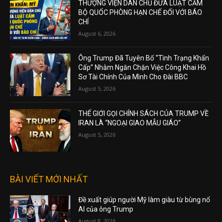
THƯỢNG VIỆN DÂN CHỦ ĐƯA LUẬT CẤM
BỘ QUỐC PHÒNG HẠN CHẾ ĐỐI VỚI BÁO
CHÍ
August 6, 2026
Ông Trump Đã Tuyên Bố “Tình Trạng Khẩn
Cấp” Nhằm Ngăn Chặn Việc Công Khai Hồ
Sơ Tài Chính Của Mình Cho Đài BBC
August 5, 2026
THẾ GIỚI GỌI CHÍNH SÁCH CỦA TRUMP VỀ
IRAN LÀ “NGOẠI GIAO MẪU GIÁO”
August 5, 2026
BÀI VIẾT MỚI NHẤT
Đề xuất giúp người Mỹ làm giàu từ bùng nổ
AI của ông Trump
August 8, 2026