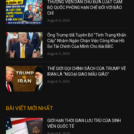
THƯỢNG VIỆN DÂN CHỦ ĐƯA LUẬT CẤM
BỘ QUỐC PHÒNG HẠN CHẾ ĐỐI VỚI BÁO
CHÍ
August 6, 2026
Ông Trump Đã Tuyên Bố “Tình Trạng Khẩn
Cấp” Nhằm Ngăn Chặn Việc Công Khai Hồ
Sơ Tài Chính Của Mình Cho Đài BBC
August 5, 2026
THẾ GIỚI GỌI CHÍNH SÁCH CỦA TRUMP VỀ
IRAN LÀ “NGOẠI GIAO MẪU GIÁO”
August 5, 2026
BÀI VIẾT MỚI NHẤT
GIỚI HẠN THỜI GIAN LƯU TRÚ CỦA SINH
VIÊN QUỐC TẾ
August 8, 2026