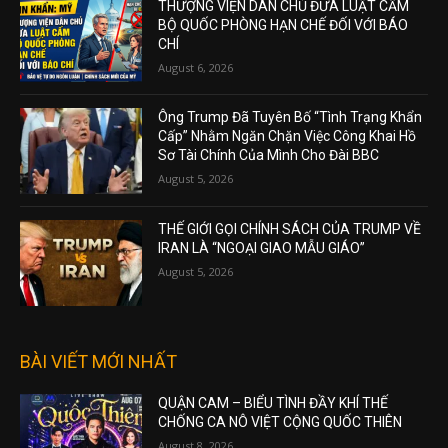
THƯỢNG VIỆN DÂN CHỦ ĐƯA LUẬT CẤM
BỘ QUỐC PHÒNG HẠN CHẾ ĐỐI VỚI BÁO
CHÍ
August 6, 2026
Ông Trump Đã Tuyên Bố “Tình Trạng Khẩn
Cấp” Nhằm Ngăn Chặn Việc Công Khai Hồ
Sơ Tài Chính Của Mình Cho Đài BBC
August 5, 2026
THẾ GIỚI GỌI CHÍNH SÁCH CỦA TRUMP VỀ
IRAN LÀ “NGOẠI GIAO MẪU GIÁO”
August 5, 2026
BÀI VIẾT MỚI NHẤT
QUẬN CAM – BIỂU TÌNH ĐẦY KHÍ THẾ
CHỐNG CA NÔ VIỆT CỘNG QUỐC THIÊN
August 8, 2026