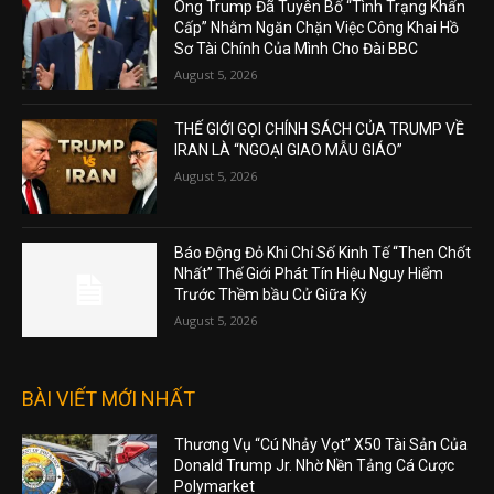
Ông Trump Đã Tuyên Bố “Tình Trạng Khẩn
Cấp” Nhằm Ngăn Chặn Việc Công Khai Hồ
Sơ Tài Chính Của Mình Cho Đài BBC
August 5, 2026
THẾ GIỚI GỌI CHÍNH SÁCH CỦA TRUMP VỀ
IRAN LÀ “NGOẠI GIAO MẪU GIÁO”
August 5, 2026
Báo Động Đỏ Khi Chỉ Số Kinh Tế “Then Chốt
Nhất” Thế Giới Phát Tín Hiệu Nguy Hiểm
Trước Thềm bầu Cử Giữa Kỳ
August 5, 2026
BÀI VIẾT MỚI NHẤT
Thương Vụ “Cú Nhảy Vọt” X50 Tài Sản Của
Donald Trump Jr. Nhờ Nền Tảng Cá Cược
Polymarket