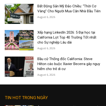
Bất Động Sản Mỹ Đảo Chiều: “Thời Cơ
Vàng” Cho Người Mua Căn Nhà Đầu Tiên
August 6, 2026
Xếp hạng LinkedIn 2026: 5 Đại học tại
California Lọt Top 40 Trường Tốt nhất
cho Sự nghiệp Lâu dài
August 6, 2026
Bầu cử Thống đốc California: Steve
Hilton cáo buộc Xavier Becerra gây nguy
hiểm cho trẻ di cư
August 6, 2026
TIN HOT TRONG NGÀY