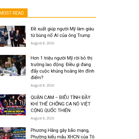
MOST READ
Đề xuất giúp người Mỹ làm giàu
từ bùng nổ AI của ông Trump
August 8, 2026
Hơn 1 triệu người Mỹ rời bỏ thị
trường lao động: Điều gì đang
đẩy cuộc khủng hoảng lên đỉnh
điểm?
August 8, 2026
QUẬN CAM – BIỂU TÌNH ĐẦY
KHÍ THẾ CHỐNG CA NÔ VIỆT
CỘNG QUỐC THIÊN
August 8, 2026
Phương Hằng gây bão mạng,
Phường kiểu mẫu XHCN của Tô