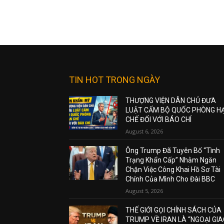
TIN HOT TRONG NGÀY
THƯỢNG VIỆN DÂN CHỦ ĐƯA
LUẬT CẤM BỘ QUỐC PHÒNG H
CHẾ ĐỐI VỚI BÁO CHÍ
August 6, 2026
Ông Trump Đã Tuyên Bố “Tình
Trạng Khẩn Cấp” Nhằm Ngăn
Chặn Việc Công Khai Hồ Sơ Tài
Chính Của Mình Cho Đài BBC
August 5, 2026
THẾ GIỚI GỌI CHÍNH SÁCH CỦA
TRUMP VỀ IRAN LÀ “NGOẠI GI