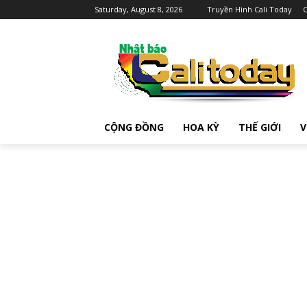
Saturday, August 8, 2026
Truyền Hình Cali Today
C
CỘNG ĐỒNG
HOA KỲ
THẾ GIỚI
V