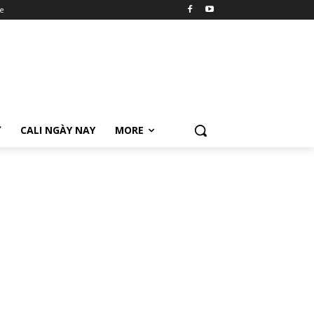
e
Ữ
CALI NGÀY NAY
MORE