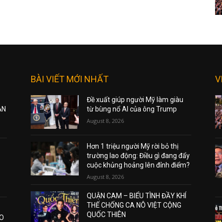
BÀI VIẾT MỚI NHẤT
V
Đề xuất giúp người Mỹ làm giàu
ẠN
từ bùng nổ AI của ông Trump
August 8, 2026
Hơn 1 triệu người Mỹ rời bỏ thị
trường lao động: Điều gì đang đẩy
cuộc khủng hoảng lên đỉnh điểm?
August 8, 2026
QUẬN CAM – BIỂU TÌNH ĐẦY KHÍ
THẾ CHỐNG CA NÔ VIỆT CỘNG
QUỐC THIÊN
AO