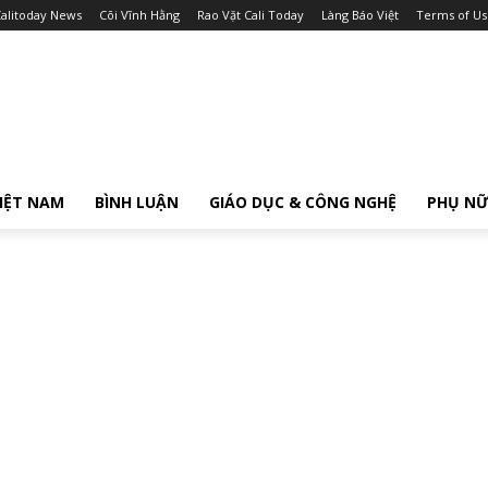
alitoday News
Cõi Vĩnh Hằng
Rao Vặt Cali Today
Làng Báo Việt
Terms of Us
IỆT NAM
BÌNH LUẬN
GIÁO DỤC & CÔNG NGHỆ
PHỤ N