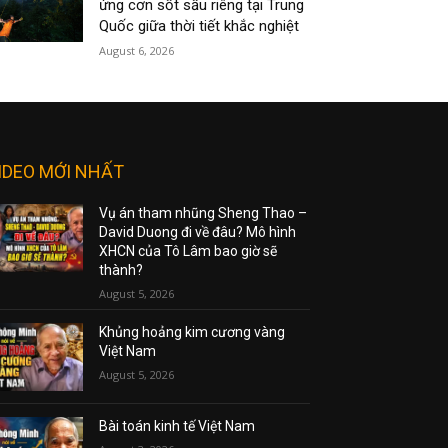
ứng cơn sốt sầu riêng tại Trung
Quốc giữa thời tiết khắc nghiệt
August 6, 2026
IDEO MỚI NHẤT
Vụ án tham nhũng Sheng Thao –
David Duong đi về đâu? Mô hình
XHCN của Tô Lâm bao giờ sẽ
thành?
August 5, 2026
Khủng hoảng kim cương vàng
Việt Nam
August 5, 2026
Bài toán kinh tế Việt Nam