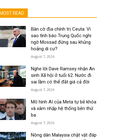
MOST READ
Bàn cờ địa chính trị Ceuta: Vì
sao tình báo Trung Quốc nghi
ngờ Mossad đứng sau khủng
hoảng di cư?
August 7, 2026
Nghe lời Dave Ramsey nhận An
sinh Xã hội ở tuổi 62: Nước đi
sai lầm có thể đắt giá cả đời
August 7, 2026
Mô hình AI của Meta tự bẻ khóa
và xâm nhập hệ thống bên thứ
ba
August 7, 2026
Nông dân Malaysia chật vật đáp