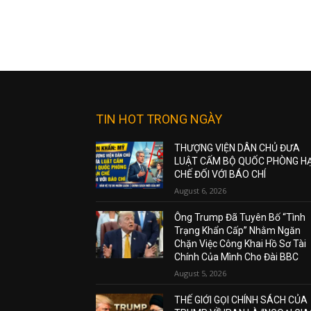
TIN HOT TRONG NGÀY
THƯỢNG VIỆN DÂN CHỦ ĐƯA
LUẬT CẤM BỘ QUỐC PHÒNG H
CHẾ ĐỐI VỚI BÁO CHÍ
August 6, 2026
Ông Trump Đã Tuyên Bố “Tình
Trạng Khẩn Cấp” Nhằm Ngăn
Chặn Việc Công Khai Hồ Sơ Tài
Chính Của Mình Cho Đài BBC
August 5, 2026
THẾ GIỚI GỌI CHÍNH SÁCH CỦA