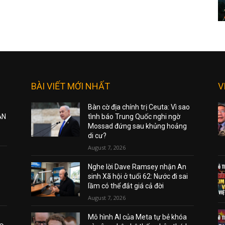
BÀI VIẾT MỚI NHẤT
V
Bàn cờ địa chính trị Ceuta: Vì sao
ẠN
tình báo Trung Quốc nghi ngờ
Mossad đứng sau khủng hoảng
di cư?
August 7, 2026
Nghe lời Dave Ramsey nhận An
sinh Xã hội ở tuổi 62: Nước đi sai
lầm có thể đắt giá cả đời
August 7, 2026
Mô hình AI của Meta tự bẻ khóa