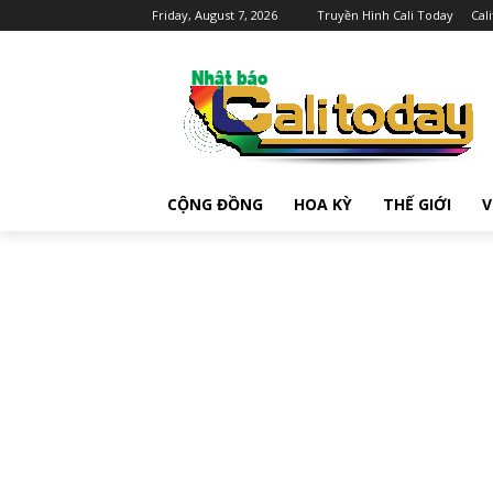
Friday, August 7, 2026
Truyền Hình Cali Today
Cal
CỘNG ĐỒNG
HOA KỲ
THẾ GIỚI
V