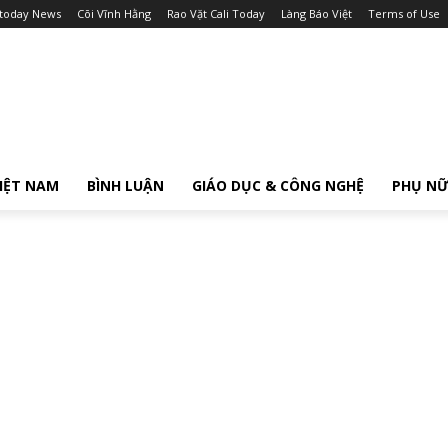
itoday News
Cõi Vĩnh Hằng
Rao Vặt Cali Today
Làng Báo Việt
Terms of Use
IỆT NAM
BÌNH LUẬN
GIÁO DỤC & CÔNG NGHỆ
PHỤ N