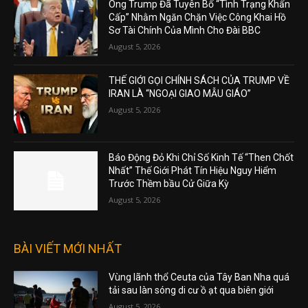
Ông Trump Đã Tuyên Bố “Tình Trạng Khẩn
Cấp” Nhằm Ngăn Chặn Việc Công Khai Hồ
Sơ Tài Chính Của Mình Cho Đài BBC
August 5, 2026
THẾ GIỚI GỌI CHÍNH SÁCH CỦA TRUMP VỀ
IRAN LÀ “NGOẠI GIAO MẪU GIÁO”
August 5, 2026
Báo Động Đỏ Khi Chỉ Số Kinh Tế “Then Chốt
Nhất” Thế Giới Phát Tín Hiệu Nguy Hiểm
Trước Thềm bầu Cử Giữa Kỳ
August 5, 2026
BÀI VIẾT MỚI NHẤT
Vùng lãnh thổ Ceuta của Tây Ban Nha quá
tải sau làn sóng di cư ồ ạt qua biên giới
August 5, 2026