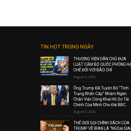
TIN HOT TRONG NGÀY
THƯỢNG VIỆN DÂN CHỦ ĐƯA
LUẬT CẤM BỘ QUỐC PHÒNG H
CHẾ ĐỐI VỚI BÁO CHÍ
August 6, 2026
Ông Trump Đã Tuyên Bố “Tình
Trạng Khẩn Cấp” Nhằm Ngăn
Chặn Việc Công Khai Hồ Sơ Tài
Chính Của Mình Cho Đài BBC
August 5, 2026
THẾ GIỚI GỌI CHÍNH SÁCH CỦA
TRUMP VỀ IRAN LÀ “NGOẠI GI