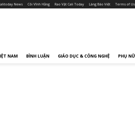
alitoday News
Cõi Vĩnh Hằng
Rao Vặt Cali Today
Làng Báo Việt
Terms of Us
IỆT NAM
BÌNH LUẬN
GIÁO DỤC & CÔNG NGHỆ
PHỤ N