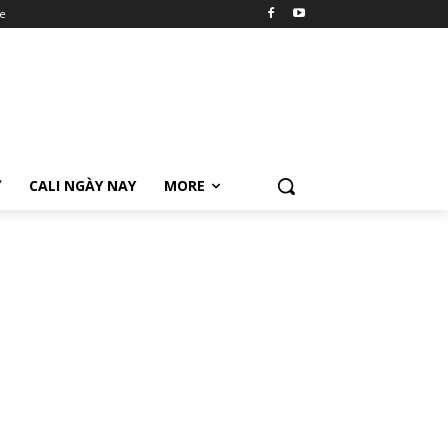
e
Ữ
CALI NGÀY NAY
MORE