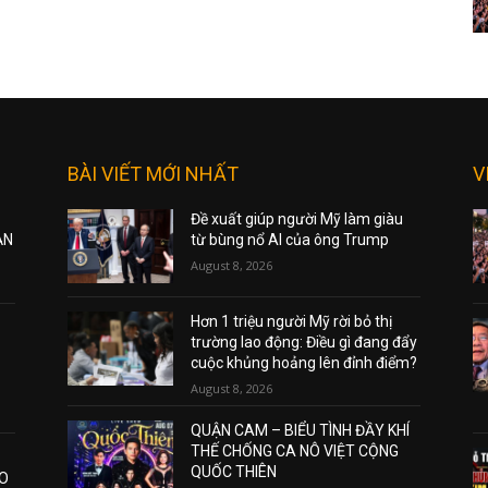
BÀI VIẾT MỚI NHẤT
V
Đề xuất giúp người Mỹ làm giàu
ẠN
từ bùng nổ AI của ông Trump
August 8, 2026
Hơn 1 triệu người Mỹ rời bỏ thị
trường lao động: Điều gì đang đẩy
cuộc khủng hoảng lên đỉnh điểm?
August 8, 2026
QUẬN CAM – BIỂU TÌNH ĐẦY KHÍ
THẾ CHỐNG CA NÔ VIỆT CỘNG
QUỐC THIÊN
AO