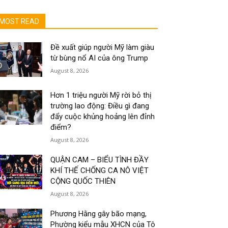
MOST READ
Đề xuất giúp người Mỹ làm giàu
từ bùng nổ AI của ông Trump
August 8, 2026
Hơn 1 triệu người Mỹ rời bỏ thị
trường lao động: Điều gì đang
đẩy cuộc khủng hoảng lên đỉnh
điểm?
August 8, 2026
QUẬN CAM – BIỂU TÌNH ĐẦY
KHÍ THẾ CHỐNG CA NÔ VIỆT
CỘNG QUỐC THIÊN
August 8, 2026
Phương Hằng gây bão mạng,
Phường kiểu mẫu XHCN của Tô