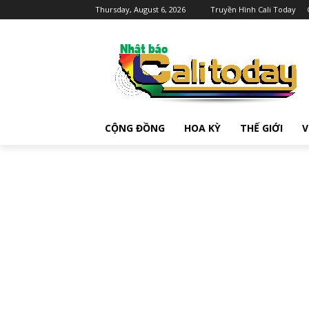
Thursday, August 6, 2026
Truyền Hình Cali Today
CỘNG ĐỒNG
HOA KỲ
THẾ GIỚI
V