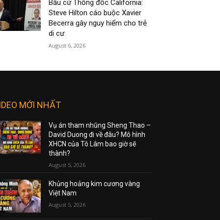
Bầu cử Thống đốc California:
Steve Hilton cáo buộc Xavier
Becerra gây nguy hiểm cho trẻ
di cư
August 6, 2026
IDEO MỚI NHẤT
Vụ án tham nhũng Sheng Thao –
David Duong đi về đâu? Mô hình
XHCN của Tô Lâm bao giờ sẽ
thành?
August 5, 2026
Khủng hoảng kim cương vàng
Việt Nam
August 5, 2026