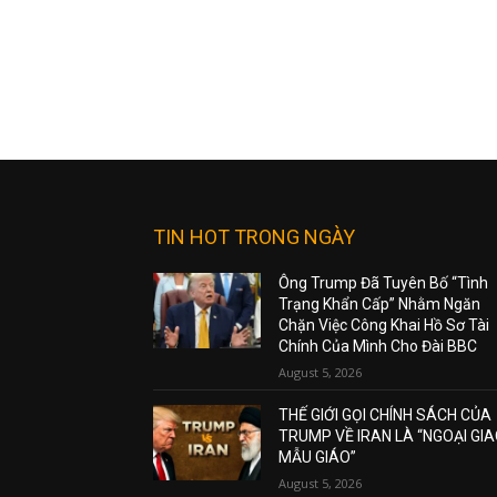
TIN HOT TRONG NGÀY
Ông Trump Đã Tuyên Bố “Tình
Trạng Khẩn Cấp” Nhằm Ngăn
Chặn Việc Công Khai Hồ Sơ Tài
Chính Của Mình Cho Đài BBC
August 5, 2026
THẾ GIỚI GỌI CHÍNH SÁCH CỦA
TRUMP VỀ IRAN LÀ “NGOẠI GI
MẪU GIÁO”
August 5, 2026