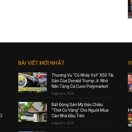
BÀI VIẾT MỚI NHẤT
V
Thương Vụ “Cú Nhảy Vọt” X50 Tài
Sản Của Donald Trump Jr. Nhờ
Nền Tảng Cá Cược Polymarket
August 6, 2026
Bất Động Sản Mỹ Đảo Chiều:
“Thời Cơ Vàng” Cho Người Mua
AO
Căn Nhà Đầu Tiên
August 6, 2026