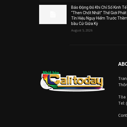
Báo Động Đỏ Khi Chỉ Số Kinh Tế
“Then Chốt Nhất” Thế Giới Phát
Tín Hiệu Nguy Hiểm Trước Thề
bầu Cử Giữa Kỳ
August 5, 2026
AB
Tra
Thôn
Tòa 
Tel:
Cont