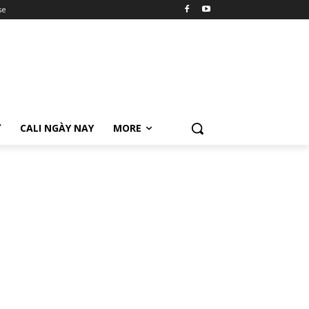
se
Ữ
CALI NGÀY NAY
MORE