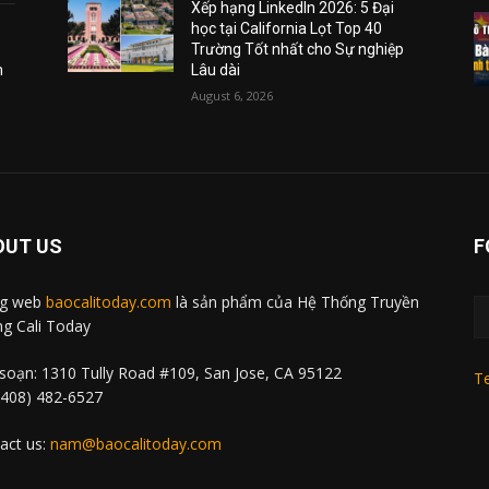
Xếp hạng LinkedIn 2026: 5 Đại
học tại California Lọt Top 40
Trường Tốt nhất cho Sự nghiệp
m
Lâu dài
August 6, 2026
OUT US
F
ng web
baocalitoday.com
là sản phẩm của Hệ Thống Truyền
g Cali Today
soạn: 1310 Tully Road #109, San Jose, CA 95122
Te
 (408) 482-6527
act us:
nam@baocalitoday.com