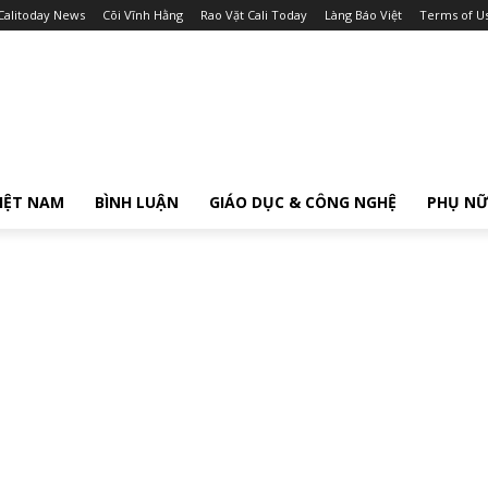
Calitoday News
Cõi Vĩnh Hằng
Rao Vặt Cali Today
Làng Báo Việt
Terms of U
IỆT NAM
BÌNH LUẬN
GIÁO DỤC & CÔNG NGHỆ
PHỤ N