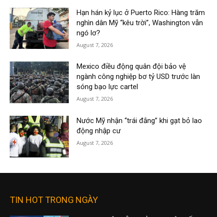
Hạn hán kỷ lục ở Puerto Rico: Hàng trăm
nghìn dân Mỹ “kêu trời”, Washington vẫn
ngó lơ?
August 7, 2026
Mexico điều động quân đội bảo vệ
ngành công nghiệp bơ tỷ USD trước làn
sóng bạo lực cartel
August 7, 2026
Nước Mỹ nhận “trái đắng” khi gạt bỏ lao
động nhập cư
August 7, 2026
TIN HOT TRONG NGÀY