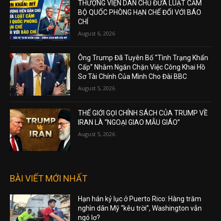
THƯỢNG VIỆN DÂN CHỦ ĐƯA LUẬT CẤM
BỘ QUỐC PHÒNG HẠN CHẾ ĐỐI VỚI BÁO
CHÍ
August 6, 2026
Ông Trump Đã Tuyên Bố “Tình Trạng Khẩn
Cấp” Nhằm Ngăn Chặn Việc Công Khai Hồ
Sơ Tài Chính Của Mình Cho Đài BBC
August 5, 2026
THẾ GIỚI GỌI CHÍNH SÁCH CỦA TRUMP VỀ
IRAN LÀ “NGOẠI GIAO MẪU GIÁO”
August 5, 2026
BÀI VIẾT MỚI NHẤT
Hạn hán kỷ lục ở Puerto Rico: Hàng trăm
nghìn dân Mỹ “kêu trời”, Washington vẫn
ngó lơ?