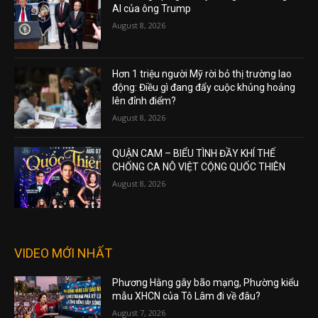
AI của ông Trump
August 8, 2026
Hơn 1 triệu người Mỹ rời bỏ thị trường lao
động: Điều gì đang đẩy cuộc khủng hoảng
lên đỉnh điểm?
August 8, 2026
QUẬN CAM – BIỂU TÌNH ĐẦY KHÍ THẾ
CHỐNG CA NÔ VIỆT CỘNG QUỐC THIÊN
August 8, 2026
VIDEO MỚI NHẤT
Phương Hằng gây bão mạng, Phường kiểu
mẫu XHCN của Tô Lâm đi về đâu?
August 7, 2026