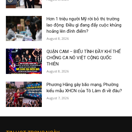
Hơn 1 triệu người Mỹ rời bỏ thị trường
lao động: Điều gì đang đẩy cuộc khủng
hoảng lên đỉnh điểm?
August 8, 2026
QUẬN CAM – BIỂU TÌNH ĐẦY KHÍ THẾ
CHỐNG CA NÔ VIỆT CỘNG QUỐC
THIÊN
August 8, 2026
Phương Hằng gây bão mạng, Phường
kiểu mẫu XHCN của Tô Lâm đi về đâu?
August 7, 2026