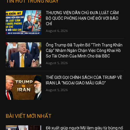
TIN HOT TRONG NGÀY
THƯỢNG VIỆN DÂN CHỦ ĐƯA LUẬT CẤM
BỘ QUỐC PHÒNG HẠN CHẾ ĐỐI VỚI BÁO
CHÍ
August 6, 2026
Ông Trump Đã Tuyên Bố “Tình Trạng Khẩn
Cấp” Nhằm Ngăn Chặn Việc Công Khai Hồ
Sơ Tài Chính Của Mình Cho Đài BBC
August 5, 2026
THẾ GIỚI GỌI CHÍNH SÁCH CỦA TRUMP VỀ
IRAN LÀ “NGOẠI GIAO MẪU GIÁO”
August 5, 2026
BÀI VIẾT MỚI NHẤT
Đề xuất giúp người Mỹ làm giàu từ bùng nổ