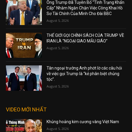
Ông Trump Đã Tuyên Bố “Tình Trạng Khẩn
Cấp” Nhằm Ngăn Chặn Việc Công Khai Hồ
Sơ Tài Chính Của Mình Cho Đài BBC
August 5, 2026
THẾ GIỚI GỌI CHÍNH SÁCH CỦA TRUMP VỀ
IRAN LÀ “NGOẠI GIAO MẪU GIÁO”
August 5, 2026
Tân ngoại trưởng Anh phớt lờ các câu hỏi
về việc gọi Trump là “kẻ phân biệt chủng
tộc”.
August 5, 2026
VIDEO MỚI NHẤT
Khủng hoảng kim cương vàng Việt Nam
August 5, 2026