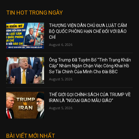
TIN HOT TRONG NGÀY
THƯỢNG VIỆN DÂN CHỦ ĐƯA LUẬT CẤM
BỘ QUỐC PHÒNG HẠN CHẾ ĐỐI VỚI BÁO
CHÍ
August 6, 2026
Ông Trump Đã Tuyên Bố “Tình Trạng Khẩn
Cấp” Nhằm Ngăn Chặn Việc Công Khai Hồ
Sơ Tài Chính Của Mình Cho Đài BBC
August 5, 2026
THẾ GIỚI GỌI CHÍNH SÁCH CỦA TRUMP VỀ
IRAN LÀ “NGOẠI GIAO MẪU GIÁO”
August 5, 2026
BÀI VIẾT MỚI NHẤT