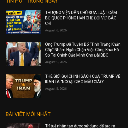
TIN HOT TRONG NGÀY
THƯỢNG VIỆN DÂN CHỦ ĐƯA LUẬT CẤM
BỘ QUỐC PHÒNG HẠN CHẾ ĐỐI VỚI BÁO
CHÍ
August 6, 2026
Ông Trump Đã Tuyên Bố “Tình Trạng Khẩn
Cấp” Nhằm Ngăn Chặn Việc Công Khai Hồ
Sơ Tài Chính Của Mình Cho Đài BBC
August 5, 2026
THẾ GIỚI GỌI CHÍNH SÁCH CỦA TRUMP VỀ
IRAN LÀ “NGOẠI GIAO MẪU GIÁO”
August 5, 2026
BÀI VIẾT MỚI NHẤT
Trí tuệ nhân tạo được sử dụng để tạo ra