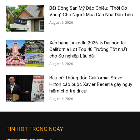
Bất Động Sản Mỹ Đảo Chiều: “Thời Cơ
Vàng” Cho Người Mua Căn Nhà Đầu Tiên
August 6, 2026
Xếp hạng LinkedIn 2026: 5 Đại học tại
California Lọt Top 40 Trường Tốt nhất
cho Sự nghiệp Lâu dài
August 6, 2026
Bầu cử Thống đốc California: Steve
Hilton cáo buộc Xavier Becerra gây nguy
hiểm cho trẻ di cư
August 6, 2026
TIN HOT TRONG NGÀY