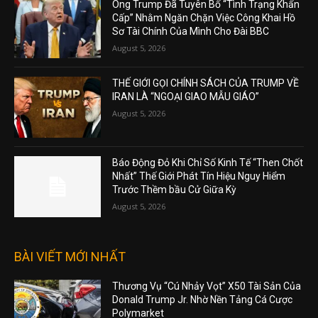
Ông Trump Đã Tuyên Bố “Tình Trạng Khẩn
Cấp” Nhằm Ngăn Chặn Việc Công Khai Hồ
Sơ Tài Chính Của Mình Cho Đài BBC
August 5, 2026
THẾ GIỚI GỌI CHÍNH SÁCH CỦA TRUMP VỀ
IRAN LÀ “NGOẠI GIAO MẪU GIÁO”
August 5, 2026
Báo Động Đỏ Khi Chỉ Số Kinh Tế “Then Chốt
Nhất” Thế Giới Phát Tín Hiệu Nguy Hiểm
Trước Thềm bầu Cử Giữa Kỳ
August 5, 2026
BÀI VIẾT MỚI NHẤT
Thương Vụ “Cú Nhảy Vọt” X50 Tài Sản Của
Donald Trump Jr. Nhờ Nền Tảng Cá Cược
Polymarket