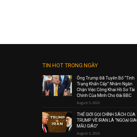
TIN HOT TRONG NGÀY
Ông Trump Đã Tuyên Bố “Tình
Trạng Khẩn Cấp” Nhằm Ngăn
Chặn Việc Công Khai Hồ Sơ Tài
Chính Của Mình Cho Đài BBC
August 5, 2026
THẾ GIỚI GỌI CHÍNH SÁCH CỦA
TRUMP VỀ IRAN LÀ “NGOẠI GI
MẪU GIÁO”
August 5, 2026