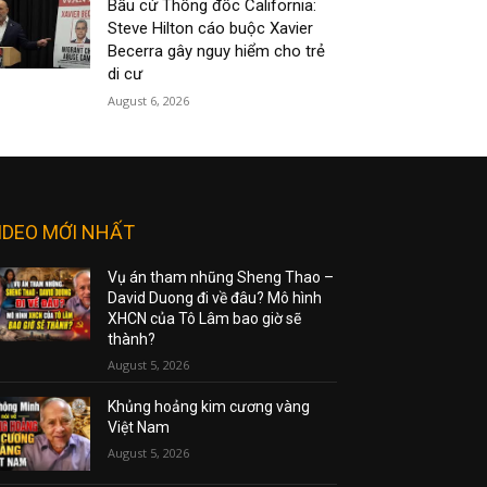
Bầu cử Thống đốc California:
Steve Hilton cáo buộc Xavier
Becerra gây nguy hiểm cho trẻ
di cư
August 6, 2026
IDEO MỚI NHẤT
Vụ án tham nhũng Sheng Thao –
David Duong đi về đâu? Mô hình
XHCN của Tô Lâm bao giờ sẽ
thành?
August 5, 2026
Khủng hoảng kim cương vàng
Việt Nam
August 5, 2026