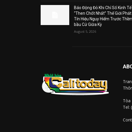
Báo Động Đỏ Khi Chỉ Số Kinh Tế
“Then Chốt Nhất” Thế Giới Phát
Tín Hiệu Nguy Hiểm Trước Thề
bầu Cử Giữa Kỳ
August 5, 2026
AB
Tra
Thôn
Tòa 
Tel:
Cont