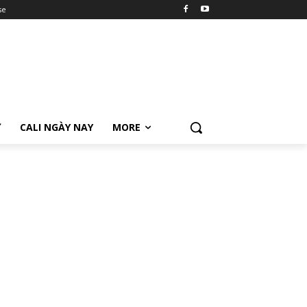
se
Ữ
CALI NGÀY NAY
MORE