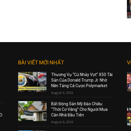
BÀI VIẾT MỚI NHẤT
V
Thương Vụ “Cú Nhảy Vọt” X50 Tài
Sản Của Donald Trump Jr. Nhờ
Nền Tảng Cá Cược Polymarket
August 6, 2026
Bất Động Sản Mỹ Đảo Chiều:
“Thời Cơ Vàng” Cho Người Mua
AO
Căn Nhà Đầu Tiên
August 6, 2026