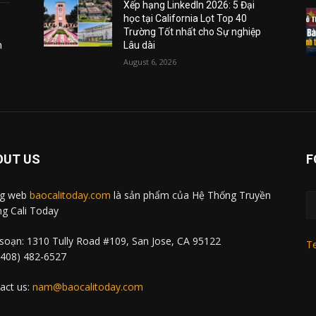
Xếp hạng LinkedIn 2026: 5 Đại
học tại California Lọt Top 40
Trường Tốt nhất cho Sự nghiệp
m
Lâu dài
August 6, 2026
OUT US
F
ng web
baocalitoday.com
là sản phẩm của Hệ Thống Truyền
g Cali Today
soạn: 1310 Tully Road #109, San Jose, CA 95122
Te
 (408) 482-6527
act us:
nam@baocalitoday.com