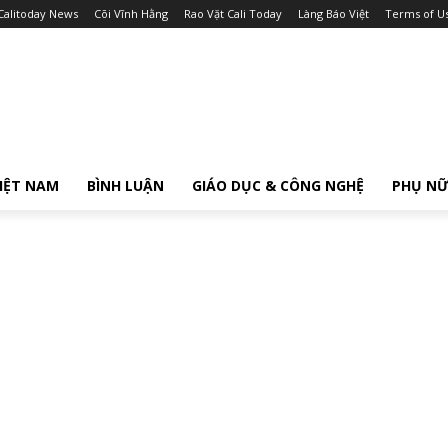
Calitoday News
Cõi Vĩnh Hằng
Rao Vặt Cali Today
Làng Báo Việt
Terms of U
IỆT NAM
BÌNH LUẬN
GIÁO DỤC & CÔNG NGHỆ
PHỤ N