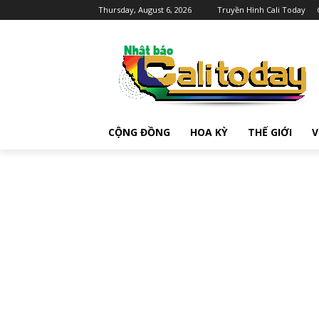
Thursday, August 6, 2026
Truyền Hình Cali Today
CỘNG ĐỒNG
HOA KỲ
THẾ GIỚI
V