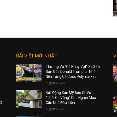
BÀI VIẾT MỚI NHẤT
V
Thương Vụ “Cú Nhảy Vọt” X50 Tài
Sản Của Donald Trump Jr. Nhờ
Nền Tảng Cá Cược Polymarket
August 6, 2026
Bất Động Sản Mỹ Đảo Chiều:
“Thời Cơ Vàng” Cho Người Mua
AO
Căn Nhà Đầu Tiên
August 6, 2026