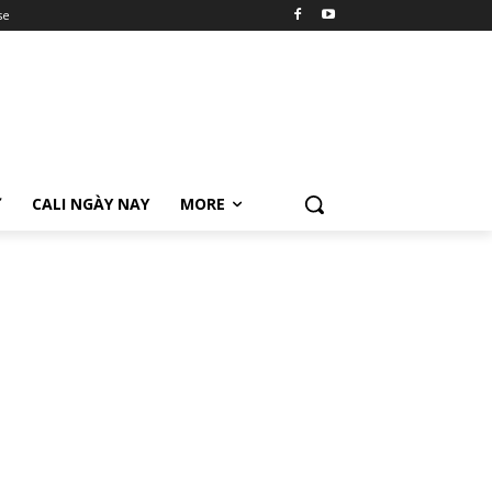
se
Ữ
CALI NGÀY NAY
MORE