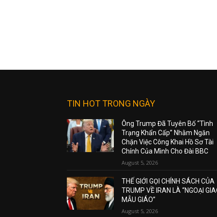
TIN HOT TRONG NGÀY
Ông Trump Đã Tuyên Bố “Tình
Trạng Khẩn Cấp” Nhằm Ngăn
Chặn Việc Công Khai Hồ Sơ Tài
Chính Của Mình Cho Đài BBC
August 5, 2026
THẾ GIỚI GỌI CHÍNH SÁCH CỦA
TRUMP VỀ IRAN LÀ “NGOẠI GI
MẪU GIÁO”
August 5, 2026