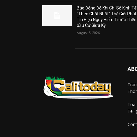
Báo Động Đỏ Khi Chỉ Số Kinh Tế
“Then Chốt Nhất” Thế Giới Phát
Tín Hiệu Nguy Hiểm Trước Thề
bầu Cử Giữa Kỳ
August 5, 2026
AB
Tra
Thôn
Tòa 
Tel:
Cont