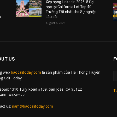
Xếp hạng LinkedIn 2026: 5 Đại
học tại California Lọt Top 40
Trường Tốt nhất cho Sự nghiệp
m
Lâu dài
August 6, 2026
OUT US
F
ng web
baocalitoday.com
là sản phẩm của Hệ Thống Truyền
g Cali Today
soạn: 1310 Tully Road #109, San Jose, CA 95122
Te
 (408) 482-6527
act us:
nam@baocalitoday.com