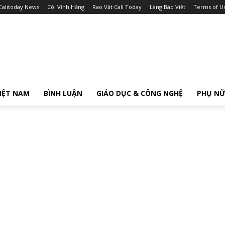
Calitoday News
Cõi Vĩnh Hằng
Rao Vặt Cali Today
Làng Báo Việt
Terms of U
IỆT NAM
BÌNH LUẬN
GIÁO DỤC & CÔNG NGHỆ
PHỤ N