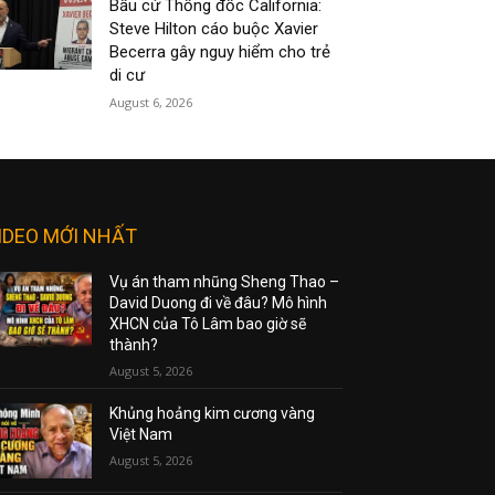
Bầu cử Thống đốc California:
Steve Hilton cáo buộc Xavier
Becerra gây nguy hiểm cho trẻ
di cư
August 6, 2026
IDEO MỚI NHẤT
Vụ án tham nhũng Sheng Thao –
David Duong đi về đâu? Mô hình
XHCN của Tô Lâm bao giờ sẽ
thành?
August 5, 2026
Khủng hoảng kim cương vàng
Việt Nam
August 5, 2026