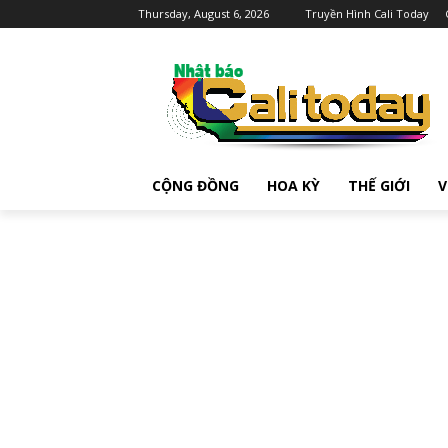
Thursday, August 6, 2026
Truyền Hình Cali Today
CỘNG ĐỒNG
HOA KỲ
THẾ GIỚI
V