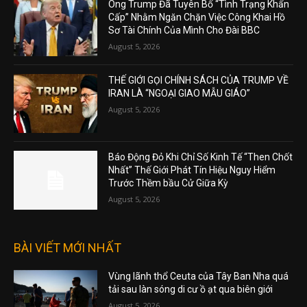
Ông Trump Đã Tuyên Bố “Tình Trạng Khẩn
Cấp” Nhằm Ngăn Chặn Việc Công Khai Hồ
Sơ Tài Chính Của Mình Cho Đài BBC
August 5, 2026
THẾ GIỚI GỌI CHÍNH SÁCH CỦA TRUMP VỀ
IRAN LÀ “NGOẠI GIAO MẪU GIÁO”
August 5, 2026
Báo Động Đỏ Khi Chỉ Số Kinh Tế “Then Chốt
Nhất” Thế Giới Phát Tín Hiệu Nguy Hiểm
Trước Thềm bầu Cử Giữa Kỳ
August 5, 2026
BÀI VIẾT MỚI NHẤT
Vùng lãnh thổ Ceuta của Tây Ban Nha quá
tải sau làn sóng di cư ồ ạt qua biên giới
August 5, 2026