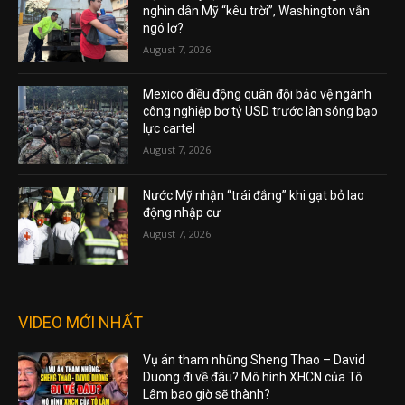
nghìn dân Mỹ “kêu trời”, Washington vẫn
ngó lơ?
August 7, 2026
Mexico điều động quân đội bảo vệ ngành
công nghiệp bơ tỷ USD trước làn sóng bạo
lực cartel
August 7, 2026
Nước Mỹ nhận “trái đắng” khi gạt bỏ lao
động nhập cư
August 7, 2026
VIDEO MỚI NHẤT
Vụ án tham nhũng Sheng Thao – David
Duong đi về đâu? Mô hình XHCN của Tô
Lâm bao giờ sẽ thành?