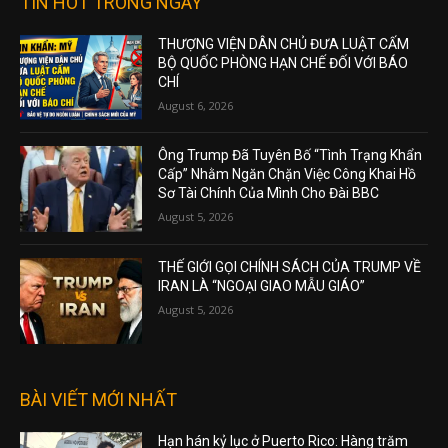
TIN HOT TRONG NGÀY
THƯỢNG VIỆN DÂN CHỦ ĐƯA LUẬT CẤM
BỘ QUỐC PHÒNG HẠN CHẾ ĐỐI VỚI BÁO
CHÍ
August 6, 2026
Ông Trump Đã Tuyên Bố “Tình Trạng Khẩn
Cấp” Nhằm Ngăn Chặn Việc Công Khai Hồ
Sơ Tài Chính Của Mình Cho Đài BBC
August 5, 2026
THẾ GIỚI GỌI CHÍNH SÁCH CỦA TRUMP VỀ
IRAN LÀ “NGOẠI GIAO MẪU GIÁO”
August 5, 2026
BÀI VIẾT MỚI NHẤT
Hạn hán kỷ lục ở Puerto Rico: Hàng trăm